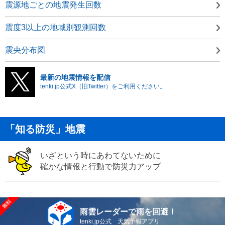
震源地ごとの地震発生回数
震度3以上の地域別観測回数
震央分布図
最新の地震情報を配信
tenki.jp公式X（旧Twitter）をご利用ください。
「知る防災」地震
いざという時にあわてないために
確かな情報と行動で防災力アップ
雨雲レーダーで雨を回避！
tenki.jp公式 天気予報アプリ