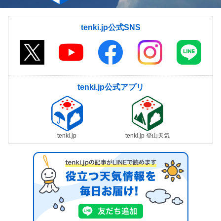
tenki.jp公式SNS
tenki.jp公式アプリ
tenki.jp
tenki.jp 登山天気