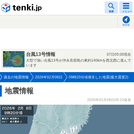
tenki.jp
検索
メニュー
現在地
台風13号情報
07日05:00現在
大型で強い台風13号が沖永良部島の東約140kmを西北西に進んで
います
過去の地震情報
2026年02月08日
09時20分頃発生した地震(最大震度2)
地震情報
2026年02月08日09:23発表