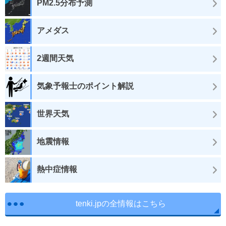
PM2.5分布予測
アメダス
2週間天気
気象予報士のポイント解説
世界天気
地震情報
熱中症情報
tenki.jpの全情報はこちら