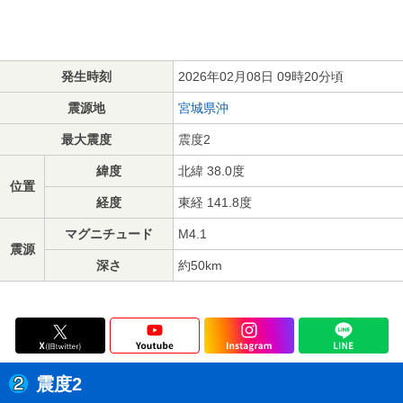
発生時刻
2026年02月08日 09時20分頃
震源地
宮城県沖
最大震度
震度2
緯度
北緯 38.0度
位置
経度
東経 141.8度
マグニチュード
M4.1
震源
深さ
約50km
震度2