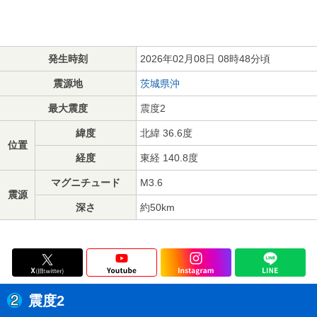
発生時刻
2026年02月08日 08時48分頃
震源地
茨城県沖
最大震度
震度2
緯度
北緯 36.6度
位置
経度
東経 140.8度
マグニチュード
M3.6
震源
深さ
約50km
震度2