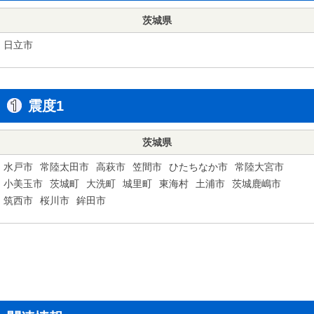
茨城県
日立市
震度1
茨城県
水戸市
常陸太田市
高萩市
笠間市
ひたちなか市
常陸大宮市
小美玉市
茨城町
大洗町
城里町
東海村
土浦市
茨城鹿嶋市
筑西市
桜川市
鉾田市