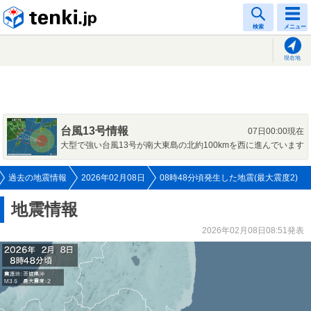
tenki.jp
検索
メニュー
現在地
台風13号情報
07日00:00現在
大型で強い台風13号が南大東島の北約100kmを西に進んでいます
過去の地震情報
2026年02月08日
08時48分頃発生した地震(最大震度2)
地震情報
2026年02月08日08:51発表