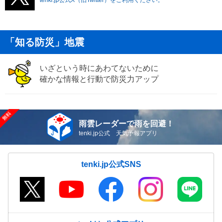
「知る防災」地震
いざという時にあわてないために
確かな情報と行動で防災力アップ
雨雲レーダーで雨を回避！
tenki.jp公式 天気予報アプリ
tenki.jp公式SNS