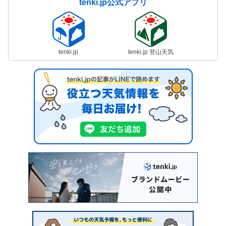
tenki.jp公式アプリ
tenki.jp
tenki.jp 登山天気