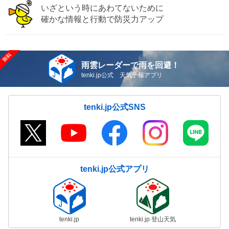
いざという時にあわてないために
確かな情報と行動で防災力アップ
雨雲レーダーで雨を回避！
tenki.jp公式 天気予報アプリ
tenki.jp公式SNS
tenki.jp公式アプリ
tenki.jp
tenki.jp 登山天気