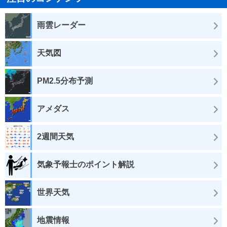
雨雲レーダー
天気図
PM2.5分布予測
アメダス
2週間天気
気象予報士のポイント解説
世界天気
地震情報