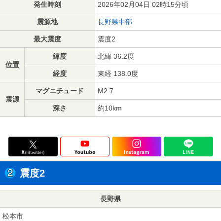
発生時刻
2026年02月04日 02時15分頃
震源地
長野県中部
最大震度
震度2
緯度
北緯 36.2度
位置
経度
東経 138.0度
マグニチュード
M2.7
震源
深さ
約10km
震度2
長野県
松本市