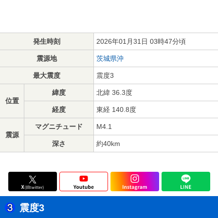
発生時刻
2026年01月31日 03時47分頃
震源地
茨城県沖
最大震度
震度3
緯度
北緯 36.3度
位置
経度
東経 140.8度
マグニチュード
M4.1
震源
深さ
約40km
震度3