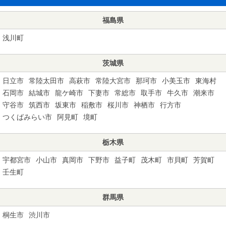
福島県
浅川町
茨城県
日立市
常陸太田市
高萩市
常陸大宮市
那珂市
小美玉市
東海村
石岡市
結城市
龍ケ崎市
下妻市
常総市
取手市
牛久市
潮来市
守谷市
筑西市
坂東市
稲敷市
桜川市
神栖市
行方市
つくばみらい市
阿見町
境町
栃木県
宇都宮市
小山市
真岡市
下野市
益子町
茂木町
市貝町
芳賀町
壬生町
群馬県
桐生市
渋川市