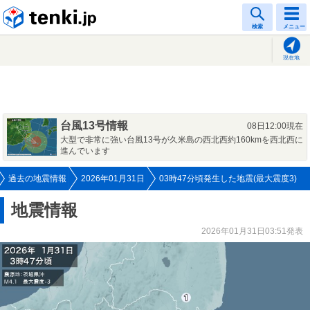
tenki.jp
検索
メニュー
現在地
台風13号情報
08日12:00現在
大型で非常に強い台風13号が久米島の西北西約160kmを西北西に
進んでいます
過去の地震情報
2026年01月31日
03時47分頃発生した地震(最大震度3)
地震情報
2026年01月31日03:51発表