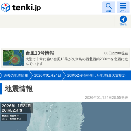
tenki.jp
検索
メニュー
現在地
台風13号情報
08日22:00現在
大型で非常に強い台風13号が久米島の西北西約230kmを北西に進
んでいます
過去の地震情報
2026年01月24日
20時52分頃発生した地震(最大震度1)
地震情報
2026年01月24日20:55発表