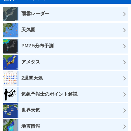
雨雲レーダー
天気図
PM2.5分布予測
アメダス
2週間天気
気象予報士のポイント解説
世界天気
地震情報