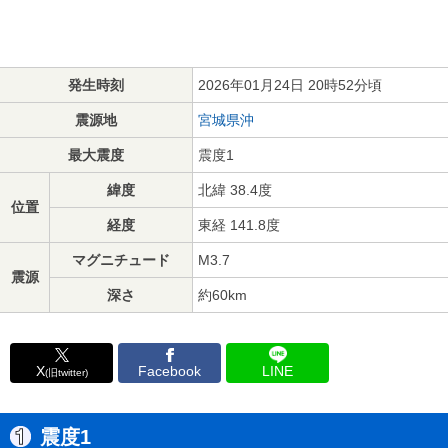
発生時刻
2026年01月24日 20時52分頃
震源地
宮城県沖
最大震度
震度1
緯度
北緯 38.4度
位置
経度
東経 141.8度
マグニチュード
M3.7
震源
深さ
約60km
X
Facebook
LINE
(旧twitter)
震度1