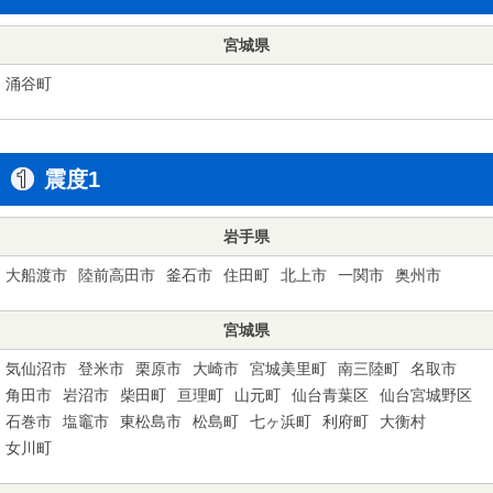
宮城県
涌谷町
震度1
岩手県
大船渡市
陸前高田市
釜石市
住田町
北上市
一関市
奥州市
宮城県
気仙沼市
登米市
栗原市
大崎市
宮城美里町
南三陸町
名取市
角田市
岩沼市
柴田町
亘理町
山元町
仙台青葉区
仙台宮城野区
石巻市
塩竈市
東松島市
松島町
七ヶ浜町
利府町
大衡村
女川町