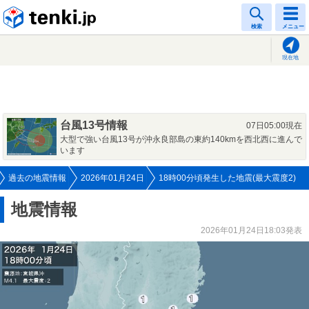
tenki.jp
検索
メニュー
現在地
台風13号情報
07日05:00現在
大型で強い台風13号が沖永良部島の東約140kmを西北西に進んで
います
過去の地震情報
2026年01月24日
18時00分頃発生した地震(最大震度2)
地震情報
2026年01月24日18:03発表