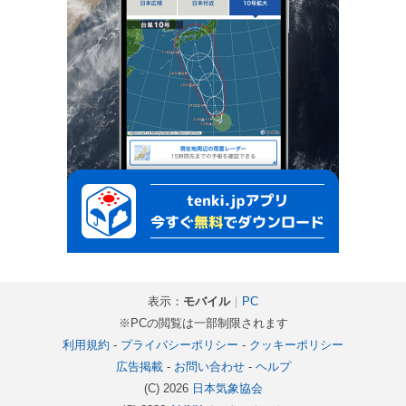
表示：
モバイル
｜
PC
※PCの閲覧は一部制限されます
利用規約
-
プライバシーポリシー
-
クッキーポリシー
広告掲載
-
お問い合わせ
-
ヘルプ
(C) 2026
日本気象協会