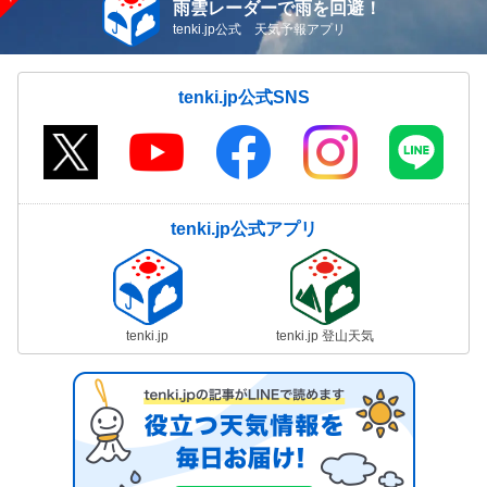
雨雲レーダーで雨を回避！
tenki.jp公式 天気予報アプリ
tenki.jp公式SNS
tenki.jp公式アプリ
tenki.jp
tenki.jp 登山天気