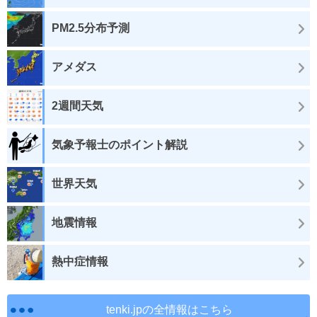
PM2.5分布予測
アメダス
2週間天気
気象予報士のポイント解説
世界天気
地震情報
熱中症情報
tenki.jpの全情報はこちら