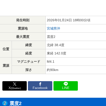
発生時刻
2026年01月24日 18時00分頃
震源地
宮城県沖
最大震度
震度2
緯度
北緯 38.4度
位置
経度
東経 142.0度
マグニチュード
M4.1
震源
深さ
約90km
X
Facebook
LINE
(旧twitter)
震度2