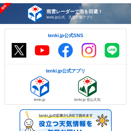
雨雲レーダーで雨を回避！
tenki.jp公式 天気予報アプリ
tenki.jp公式SNS
tenki.jp公式アプリ
tenki.jp
tenki.jp 登山天気