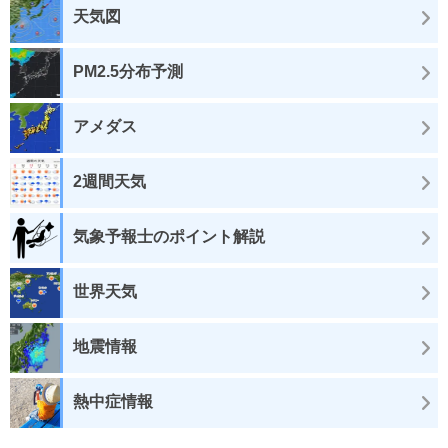
天気図
PM2.5分布予測
アメダス
2週間天気
気象予報士のポイント解説
世界天気
地震情報
熱中症情報