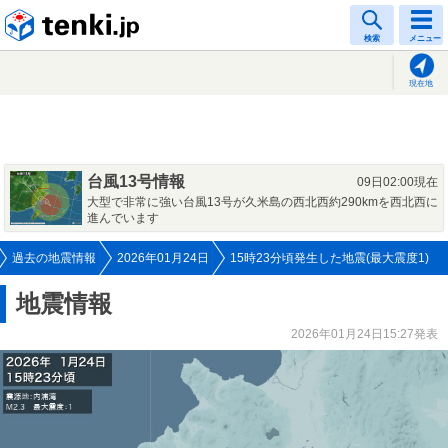
tenki.jp
検索
メニュー
現在地
台風13号情報
09日02:00現在
大型で非常に強い台風13号が久米島の西北西約290kmを西北西に
進んでいます
過去の地震情報
2026年01月24日
15時23分頃発生した地震(最大震度1)
地震情報
2026年01月24日15:27発表