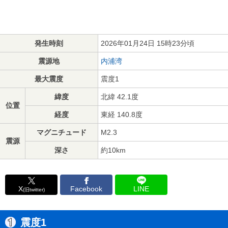
発生時刻
2026年01月24日 15時23分頃
震源地
内浦湾
最大震度
震度1
緯度
北緯 42.1度
位置
経度
東経 140.8度
マグニチュード
M2.3
震源
深さ
約10km
X
Facebook
LINE
(旧twitter)
震度1