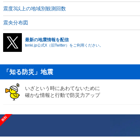
震度3以上の地域別観測回数
震央分布図
最新の地震情報を配信
tenki.jp公式X（旧Twitter）をご利用ください。
「知る防災」地震
いざという時にあわてないために
確かな情報と行動で防災力アップ