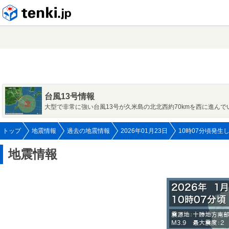
tenki.jp
台風13号情報
大型で非常に強い台風13号が久米島の北北西約70kmを西に進んで
トップ
地震情報
過去の地震情報
2026年01月23日
10時07分頃発生
地震情報