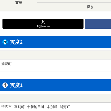
震源
深さ
X
(旧twitter)
震度2
浦幌町
震度1
帯広市
幕別町
十勝池田町
本別町
浦河町