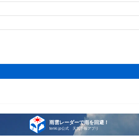
雨雲レーダーで雨を回避！
tenki.jp公式 天気予報アプリ