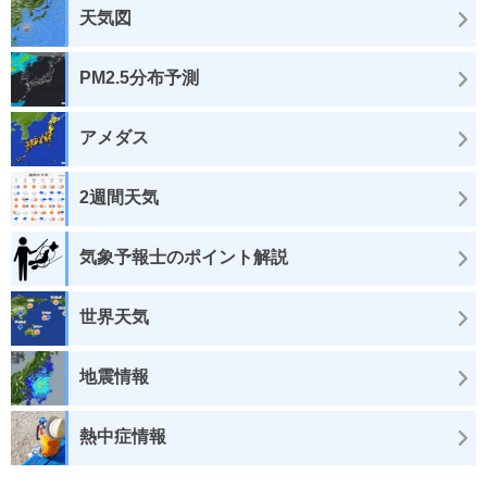
天気図
PM2.5分布予測
アメダス
2週間天気
気象予報士のポイント解説
世界天気
地震情報
熱中症情報