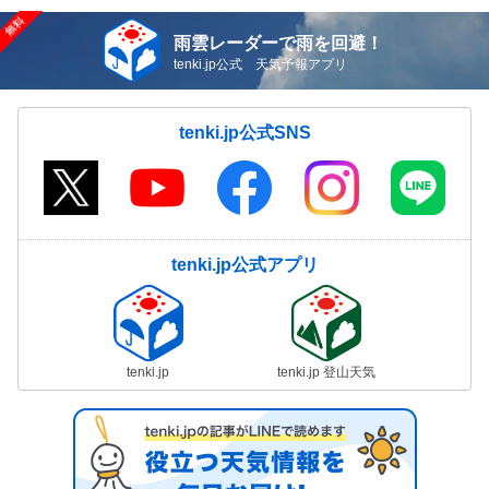
雨雲レーダーで雨を回避！
tenki.jp公式 天気予報アプリ
tenki.jp公式SNS
tenki.jp公式アプリ
tenki.jp
tenki.jp 登山天気