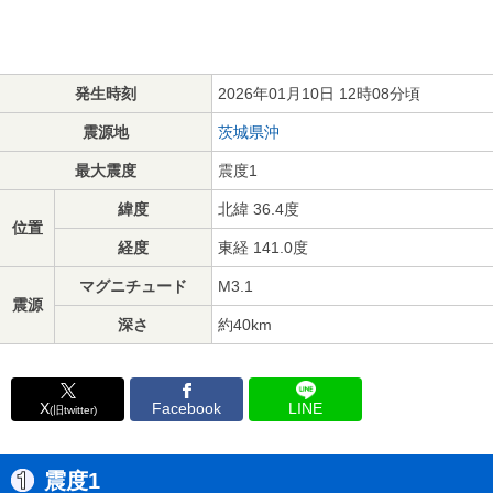
発生時刻
2026年01月10日 12時08分頃
震源地
茨城県沖
最大震度
震度1
緯度
北緯 36.4度
位置
経度
東経 141.0度
マグニチュード
M3.1
震源
深さ
約40km
X
Facebook
LINE
(旧twitter)
震度1