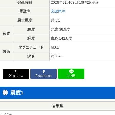
発生時刻
2026年01月09日 19時25分頃
震源地
宮城県沖
最大震度
震度1
緯度
北緯 38.9度
位置
経度
東経 142.0度
マグニチュード
M3.5
震源
深さ
約50km
X
Facebook
LINE
(旧twitter)
震度1
岩手県
一関市