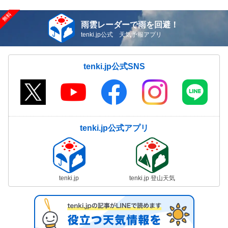
雨雲レーダーで雨を回避！
tenki.jp公式 天気予報アプリ
tenki.jp公式SNS
tenki.jp公式アプリ
tenki.jp
tenki.jp 登山天気