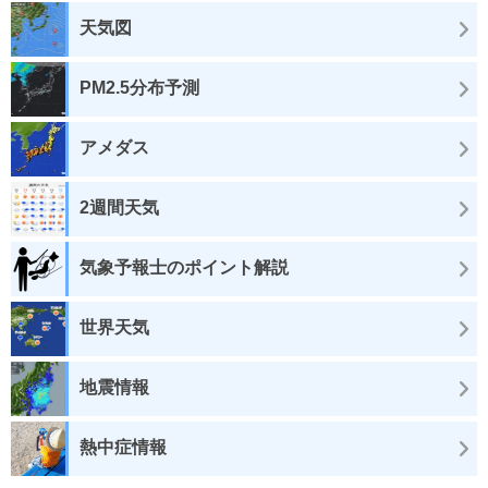
天気図
PM2.5分布予測
アメダス
2週間天気
気象予報士のポイント解説
世界天気
地震情報
熱中症情報