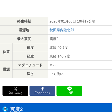
発生時刻
2026年01月08日 10時17分頃
震源地
秋田県内陸北部
最大震度
震度2
緯度
北緯 40.2度
位置
経度
東経 140.7度
マグニチュード
M2.5
震源
深さ
ごく浅い
X
Facebook
LINE
(旧twitter)
震度2