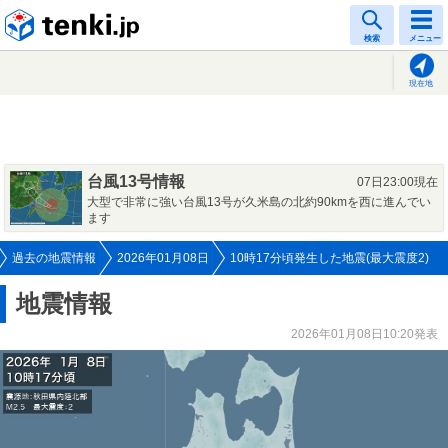
tenki.jp
検索
メニュー
現在地
台風13号情報
07日23:00現在
大型で非常に強い台風13号が久米島の北約90kmを西に進んでい
ます
過去の地震情報
2026年01月08日
10時17分頃発生した地震(最大震度2)
地震情報
2026年01月08日10:20発表