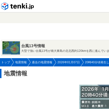
tenki.jp
台風13号情報
大型で強い台風13号が南大東島の北北西約120kmを西に進んでい
トップ
地震情報
過去の地震情報
2026年01月07日
20時40分頃発生
地震情報