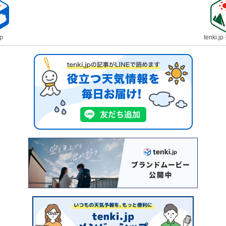
jp
tenki.