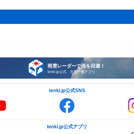
雨雲レーダーで雨を回避！
tenki.jp公式 天気予報アプリ
tenki.jp公式SNS
tenki.jp公式アプリ