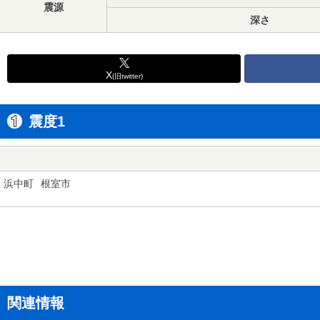
震源
深さ
X
(旧twitter)
震度1
浜中町
根室市
関連情報