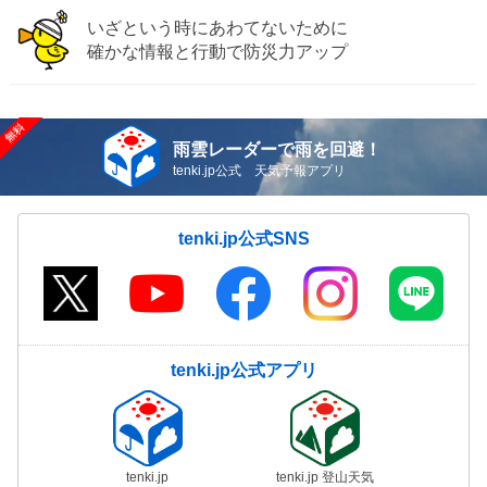
いざという時にあわてないために
確かな情報と行動で防災力アップ
雨雲レーダーで雨を回避！
tenki.jp公式 天気予報アプリ
tenki.jp公式SNS
tenki.jp公式アプリ
tenki.jp
tenki.jp 登山天気