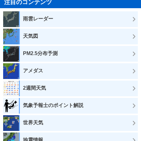
注目のコンテンツ
雨雲レーダー
天気図
PM2.5分布予測
アメダス
2週間天気
気象予報士のポイント解説
世界天気
地震情報