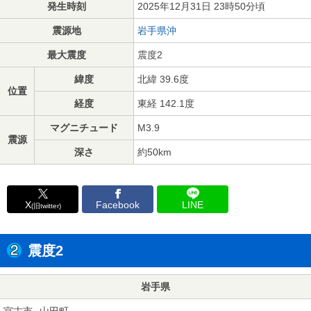
発生時刻
2025年12月31日 23時50分頃
震源地
岩手県沖
最大震度
震度2
緯度
北緯 39.6度
位置
経度
東経 142.1度
マグニチュード
M3.9
震源
深さ
約50km
X
Facebook
LINE
(旧twitter)
震度2
岩手県
宮古市
山田町