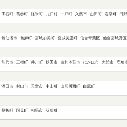
雫石町
葛巻町
軽米町
九戸村
一戸町
久慈市
山田町
岩泉町
田
気仙沼市
色麻町
宮城加美町
宮城美里町
仙台青葉区
仙台宮城野区
能代市
三種町
井川町
秋田市
由利本荘市
にかほ市
大館市
鹿角
酒田市
村山市
天童市
中山町
山形川西町
白鷹町
桑折町
国見町
相馬市
双葉町