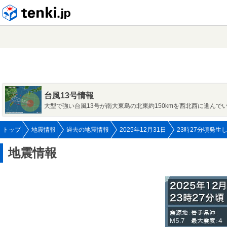
tenki.jp
台風13号情報
大型で強い台風13号が南大東島の北東約150kmを西北西に進んで
トップ
地震情報
過去の地震情報
2025年12月31日
23時27分頃発生
地震情報