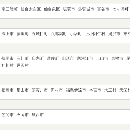
南三陸町
仙台太白区
仙台泉区
塩竈市
多賀城市
富谷市
七ヶ浜町
潟上市
藤里町
五城目町
八郎潟町
小坂町
上小阿仁村
湯沢市
東
鶴岡市
三川町
庄内町
遊佐町
山形市
寒河江市
上山市
東根市
鮭川村
戸沢村
福島市
郡山市
須賀川市
田村市
福島伊達市
本宮市
大玉村
天栄
笠間市
石岡市
筑西市