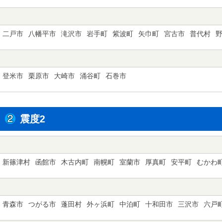
二戸市
八幡平市
滝沢市
岩手町
紫波町
矢巾町
宮古市
普代村
登米市
栗原市
大崎市
涌谷町
石巻市
震度2
新篠津村
函館市
木古内町
南幌町
室蘭市
厚真町
安平町
むかわ
青森市
つがる市
蓬田村
外ヶ浜町
中泊町
十和田市
三沢市
六戸