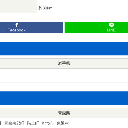
約30km
Facebook
LINE
岩手県
青森県
町
青森南部町
階上町
むつ市
東通村