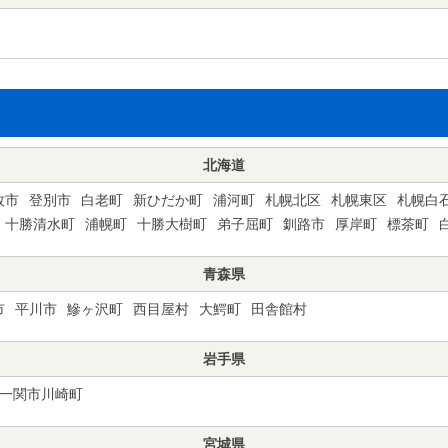
北海道
牧市
登別市
白老町
新ひだか町
浦河町
札幌北区
札幌東区
札幌白
十勝清水町
浦幌町
十勝大樹町
弟子屈町
釧路市
厚岸町
標茶町
青森県
市
平川市
鰺ヶ沢町
西目屋村
大鰐町
田舎館村
岩手県
一関市川崎町
宮城県