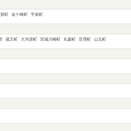
和賀町
金ケ崎町
平泉町
市
蔵王町
大河原町
宮城川崎町
丸森町
亘理町
山元町