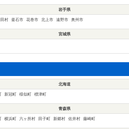
岩手県
野田村
釜石市
花巻市
北上市
遠野市
奥州市
宮城県
北海道
町
新冠町
様似町
標津町
青森県
町
横浜町
六ヶ所村
田子町
新郷村
佐井村
藤崎町