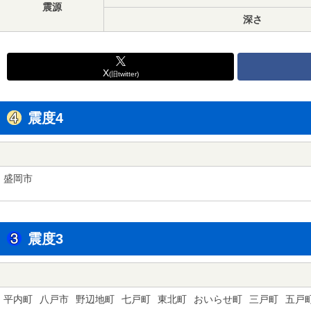
震源
深さ
X
(旧twitter)
震度4
盛岡市
震度3
平内町
八戸市
野辺地町
七戸町
東北町
おいらせ町
三戸町
五戸