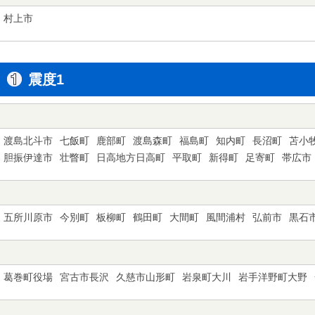
村上市
震度1
渡島北斗市
七飯町
鹿部町
渡島森町
福島町
知内町
長沼町
苫小
胆振伊達市
壮瞥町
日高地方日高町
平取町
新得町
足寄町
帯広市
五所川原市
今別町
板柳町
鶴田町
大間町
風間浦村
弘前市
黒石
葛巻町役場
宮古市長沢
久慈市山形町
岩泉町大川
岩手洋野町大野