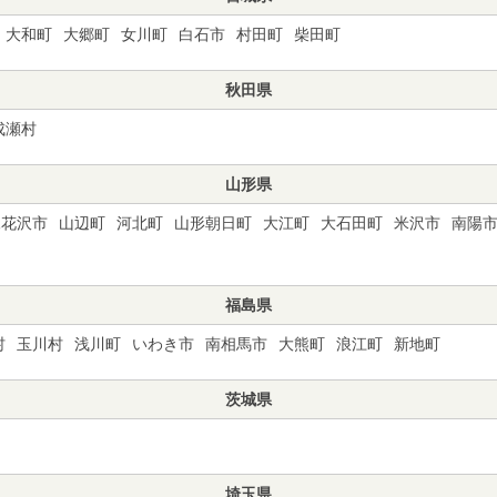
大和町
大郷町
女川町
白石市
村田町
柴田町
秋田県
成瀬村
山形県
尾花沢市
山辺町
河北町
山形朝日町
大江町
大石田町
米沢市
南陽
福島県
村
玉川村
浅川町
いわき市
南相馬市
大熊町
浪江町
新地町
茨城県
埼玉県