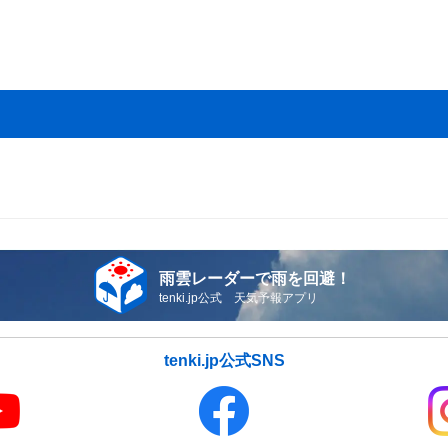
雨雲レーダーで雨を回避！
tenki.jp公式 天気予報アプリ
tenki.jp公式SNS