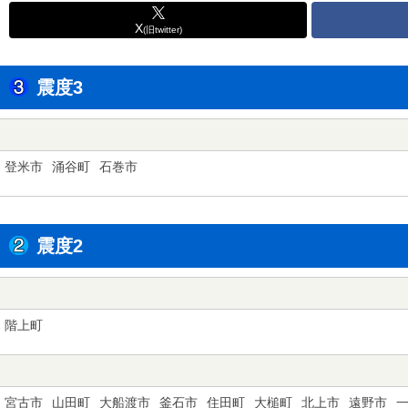
X
(旧twitter)
震度3
登米市
涌谷町
石巻市
震度2
階上町
宮古市
山田町
大船渡市
釜石市
住田町
大槌町
北上市
遠野市