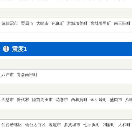
気仙沼市
栗原市
大崎市
色麻町
宮城加美町
宮城美里町
南三陸町
震度1
八戸市
青森南部町
久慈市
普代村
陸前高田市
花巻市
西和賀町
金ケ崎町
盛岡市
八
仙台若林区
仙台太白区
塩竈市
多賀城市
七ヶ浜町
利府町
大和町