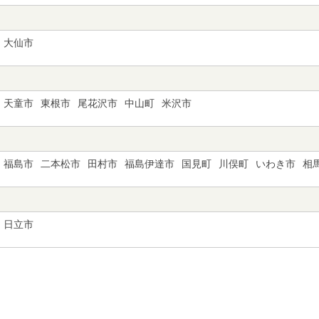
大仙市
天童市
東根市
尾花沢市
中山町
米沢市
福島市
二本松市
田村市
福島伊達市
国見町
川俣町
いわき市
相
日立市