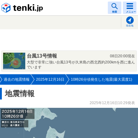
tenki.jp
検索
メニュー
現在地
台風13号情報
08日20:00現在
大型で非常に強い台風13号が久米島の西北西約200kmを西に進ん
でいます
過去の地震情報
2025年12月16日
10時26分頃発生した地震(最大震度1)
地震情報
2025年12月16日10:29発表