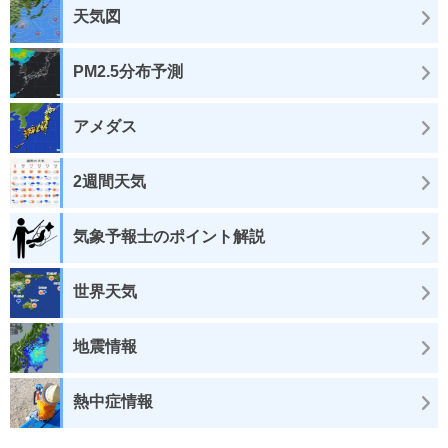
天気図
PM2.5分布予測
アメダス
2週間天気
気象予報士のポイント解説
世界天気
地震情報
熱中症情報