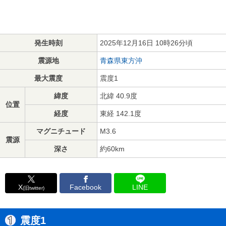
発生時刻
2025年12月16日 10時26分頃
震源地
青森県東方沖
最大震度
震度1
緯度
北緯 40.9度
位置
経度
東経 142.1度
マグニチュード
M3.6
震源
深さ
約60km
X
Facebook
LINE
(旧twitter)
震度1