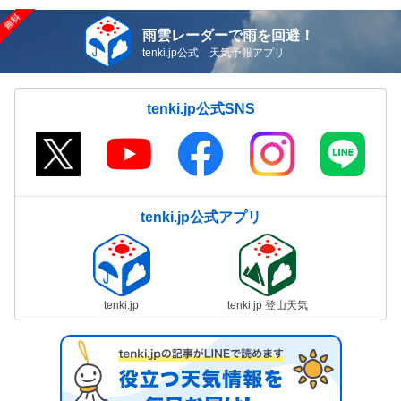
雨雲レーダーで雨を回避！
tenki.jp公式 天気予報アプリ
tenki.jp公式SNS
tenki.jp公式アプリ
tenki.jp
tenki.jp 登山天気