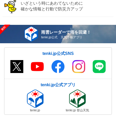
いざという時にあわてないために
確かな情報と行動で防災力アップ
雨雲レーダーで雨を回避！
tenki.jp公式 天気予報アプリ
tenki.jp公式SNS
tenki.jp公式アプリ
tenki.jp
tenki.jp 登山天気