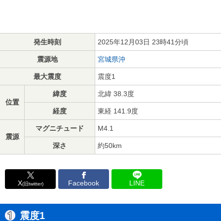
発生時刻
2025年12月03日 23時41分頃
震源地
宮城県沖
最大震度
震度1
緯度
北緯 38.3度
位置
経度
東経 141.9度
マグニチュード
M4.1
震源
深さ
約50km
X
Facebook
LINE
(旧twitter)
震度1