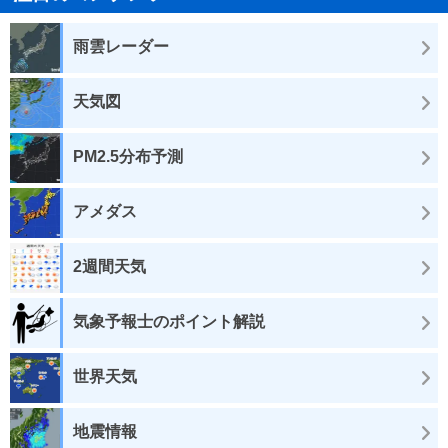
雨雲レーダー
天気図
PM2.5分布予測
アメダス
2週間天気
気象予報士のポイント解説
世界天気
地震情報