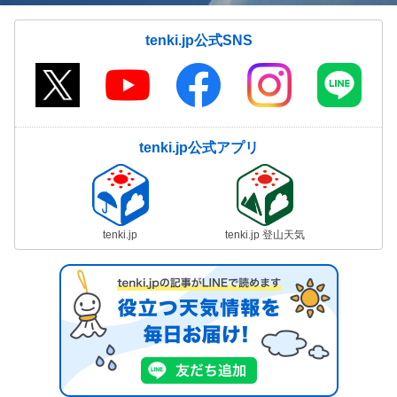
tenki.jp公式SNS
tenki.jp公式アプリ
tenki.jp
tenki.jp 登山天気