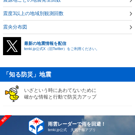
震度3以上の地域別観測回数
震央分布図
最新の地震情報を配信
tenki.jp公式X（旧Twitter）をご利用ください。
「知る防災」地震
いざという時にあわてないために
確かな情報と行動で防災力アップ
雨雲レーダーで雨を回避！
tenki.jp公式 天気予報アプリ