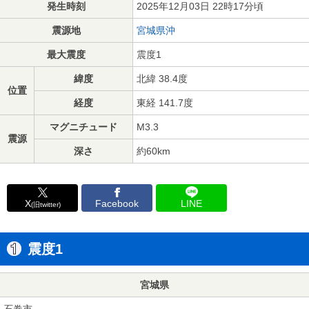
発生時刻
2025年12月03日 22時17分頃
震源地
宮城県沖
最大震度
震度1
緯度
北緯 38.4度
位置
経度
東経 141.7度
マグニチュード
M3.3
震源
深さ
約60km
X
Facebook
LINE
(旧twitter)
震度1
宮城県
石巻市