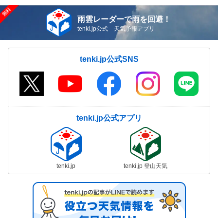
雨雲レーダーで雨を回避！
tenki.jp公式 天気予報アプリ
tenki.jp公式SNS
tenki.jp公式アプリ
tenki.jp
tenki.jp 登山天気