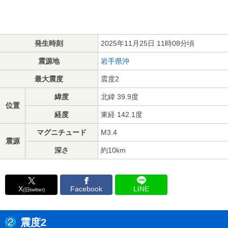
発生時刻
2025年11月25日 11時08分頃
震源地
岩手県沖
最大震度
震度2
緯度
北緯 39.9度
位置
経度
東経 142.1度
マグニチュード
M3.4
震源
深さ
約10km
X
Facebook
LINE
(旧twitter)
震度2