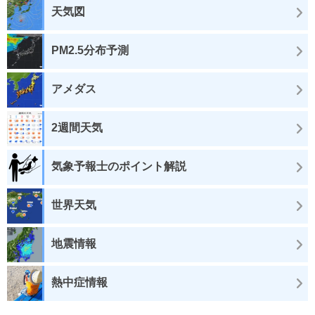
天気図
PM2.5分布予測
アメダス
2週間天気
気象予報士のポイント解説
世界天気
地震情報
熱中症情報