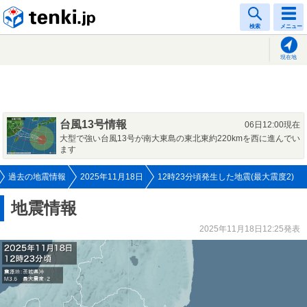
tenki.jp
検索
メニュー
現在地
台風13号情報
06日12:00現在
大型で強い台風13号が南大東島の東北東約220kmを西に進んでい
ます
過去の地震情報
2025年11月18日
12時23分頃発生した地震(最大震度2)
地震情報
2025年11月18日12:25発表