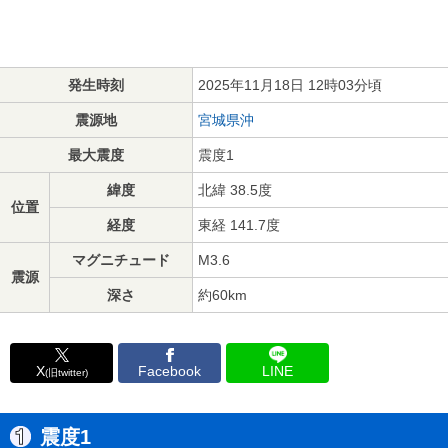
発生時刻
2025年11月18日 12時03分頃
震源地
宮城県沖
最大震度
震度1
緯度
北緯 38.5度
位置
経度
東経 141.7度
マグニチュード
M3.6
震源
深さ
約60km
X
Facebook
LINE
(旧twitter)
震度1