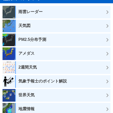
雨雲レーダー
天気図
PM2.5分布予測
アメダス
2週間天気
気象予報士のポイント解説
世界天気
地震情報