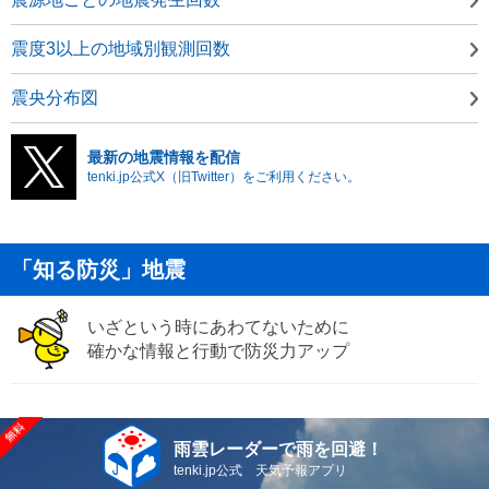
震度3以上の地域別観測回数
震央分布図
最新の地震情報を配信
tenki.jp公式X（旧Twitter）をご利用ください。
「知る防災」地震
いざという時にあわてないために
確かな情報と行動で防災力アップ
雨雲レーダーで雨を回避！
tenki.jp公式 天気予報アプリ