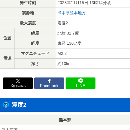
発生時刻
2025年11月15日 13時14分頃
震源地
熊本県熊本地方
最大震度
震度2
緯度
北緯 32.7度
位置
経度
東経 130.7度
マグニチュード
M2.2
震源
深さ
約10km
X
Facebook
LINE
(旧twitter)
震度2
熊本県
熊本西区