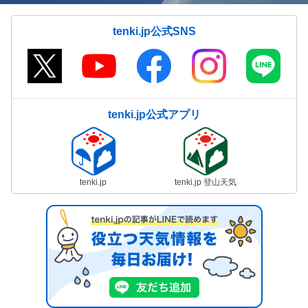
tenki.jp公式SNS
tenki.jp公式アプリ
tenki.jp
tenki.jp 登山天気