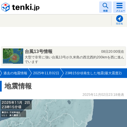
tenki.jp
検索
メニュー
現在地
台風13号情報
08日20:00現在
大型で非常に強い台風13号が久米島の西北西約200kmを西に進ん
でいます
過去の地震情報
2025年11月02日
23時15分頃発生した地震(最大震度2)
地震情報
2025年11月02日23:18発表