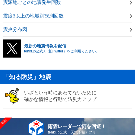
震源地ごとの地震発生回数
震度3以上の地域別観測回数
震央分布図
最新の地震情報を配信
tenki.jp公式X（旧Twitter）をご利用ください。
「知る防災」地震
いざという時にあわてないために
確かな情報と行動で防災力アップ
雨雲レーダーで雨を回避！
tenki.jp公式 天気予報アプリ