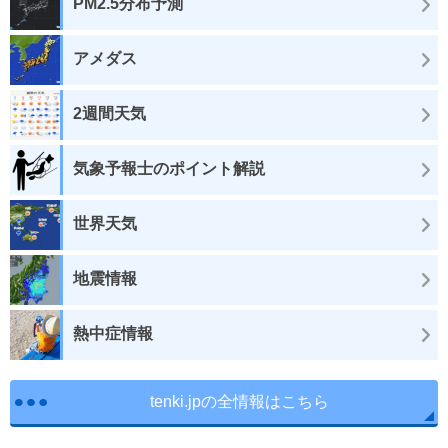
PM2.5分布予測
アメダス
2週間天気
気象予報士のポイント解説
世界天気
地震情報
熱中症情報
tenki.jpの全情報はこちら