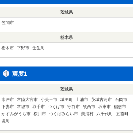
茨城県
笠間市
栃木県
栃木市
下野市
壬生町
震度1
茨城県
水戸市
常陸大宮市
小美玉市
城里町
土浦市
茨城古河市
石岡市
下妻市
常総市
取手市
つくば市
守谷市
筑西市
坂東市
稲敷市
かすみがうら市
桜川市
つくばみらい市
美浦村
八千代町
五霞町
境町