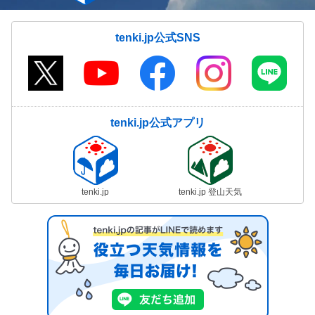
tenki.jp公式SNS
tenki.jp公式アプリ
tenki.jp
tenki.jp 登山天気