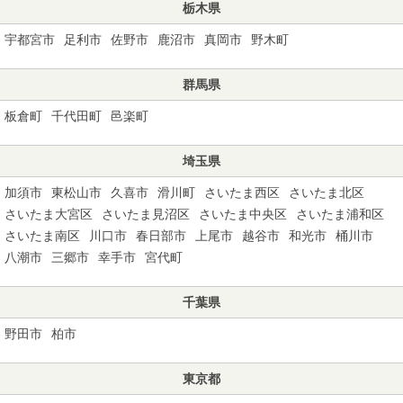
栃木県
宇都宮市
足利市
佐野市
鹿沼市
真岡市
野木町
群馬県
板倉町
千代田町
邑楽町
埼玉県
加須市
東松山市
久喜市
滑川町
さいたま西区
さいたま北区
さいたま大宮区
さいたま見沼区
さいたま中央区
さいたま浦和区
さいたま南区
川口市
春日部市
上尾市
越谷市
和光市
桶川市
八潮市
三郷市
幸手市
宮代町
千葉県
野田市
柏市
東京都