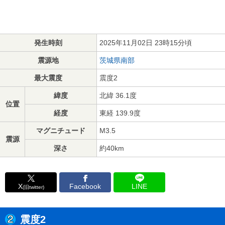
発生時刻
2025年11月02日 23時15分頃
震源地
茨城県南部
最大震度
震度2
緯度
北緯 36.1度
位置
経度
東経 139.9度
マグニチュード
M3.5
震源
深さ
約40km
X
Facebook
LINE
(旧twitter)
震度2