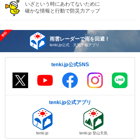
いざという時にあわてないために
確かな情報と行動で防災力アップ
雨雲レーダーで雨を回避！
tenki.jp公式 天気予報アプリ
tenki.jp公式SNS
tenki.jp公式アプリ
tenki.jp
tenki.jp 登山天気