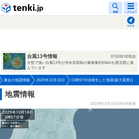
tenki.jp
検索
メニュー
現在地
台風13号情報
07日08:00現在
大型で強い台風13号が沖永良部島の東南東約50kmを西北西に進
んでいます
過去の地震情報
2025年10月16日
03時57分頃発生した地震(最大震度1)
地震情報
2025年10月16日04:00発表