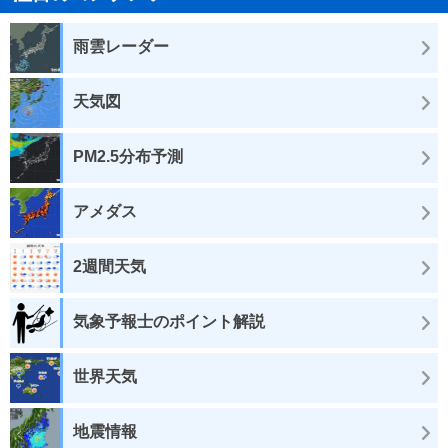
雨雲レーダー
天気図
PM2.5分布予測
アメダス
2週間天気
気象予報士のポイント解説
世界天気
地震情報