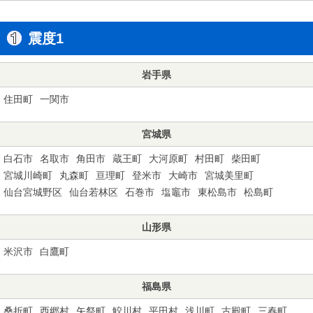
震度1
岩手県
住田町
一関市
宮城県
白石市
名取市
角田市
蔵王町
大河原町
村田町
柴田町
宮城川崎町
丸森町
亘理町
登米市
大崎市
宮城美里町
仙台宮城野区
仙台若林区
石巻市
塩竈市
東松島市
松島町
山形県
米沢市
白鷹町
福島県
桑折町
西郷村
矢祭町
鮫川村
平田村
浅川町
古殿町
三春町