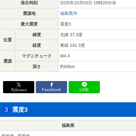
発生時刻
2025年10月03日 15時20分頃
震源地
福島県沖
最大震度
震度3
緯度
北緯 37.3度
位置
経度
東経 141.3度
マグニチュード
M4.4
震源
深さ
約60km
X
Facebook
LINE
(旧twitter)
震度3
福島県
田村市
葛尾村