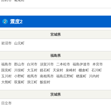
震度2
宮城県
岩沼市
山元町
福島県
福島市
郡山市
白河市
須賀川市
二本松市
福島伊達市
本宮市
国見町
川俣町
大玉村
鏡石町
天栄村
泉崎村
棚倉町
石川町
玉川村
小野町
相馬市
南相馬市
福島広野町
楢葉町
川内村
大熊町
双葉町
浪江町
飯舘村
茨城県
日立市