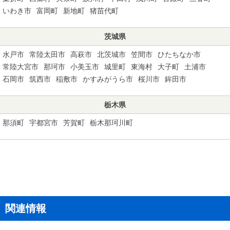
いわき市
富岡町
新地町
猪苗代町
茨城県
水戸市
常陸太田市
高萩市
北茨城市
笠間市
ひたちなか市
常陸大宮市
那珂市
小美玉市
城里町
東海村
大子町
土浦市
石岡市
筑西市
稲敷市
かすみがうら市
桜川市
鉾田市
栃木県
那須町
宇都宮市
芳賀町
栃木那珂川町
関連情報