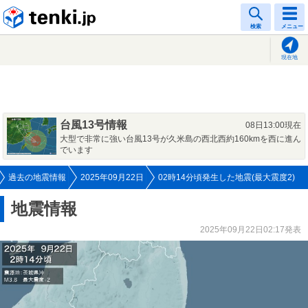
tenki.jp
検索
メニュー
現在地
台風13号情報
08日13:00現在
大型で非常に強い台風13号が久米島の西北西約160kmを西に進ん
でいます
過去の地震情報
2025年09月22日
02時14分頃発生した地震(最大震度2)
地震情報
2025年09月22日02:17発表