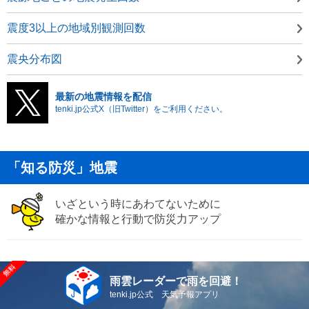
震度3以上の地域別観測回数
震央分布図
最新の地震情報を配信
tenki.jp公式X（旧Twitter）をご利用ください。
「知る防災」地震
いざという時にあわてないために
確かな情報と行動で防災力アップ
雨雲レーダーで雨を回避！
tenki.jp公式 天気予報アプリ