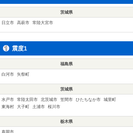
茨城県
日立市
高萩市
常陸大宮市
震度1
福島県
白河市
矢祭町
茨城県
水戸市
常陸太田市
北茨城市
笠間市
ひたちなか市
城里町
東海村
大子町
土浦市
桜川市
栃木県
真岡市