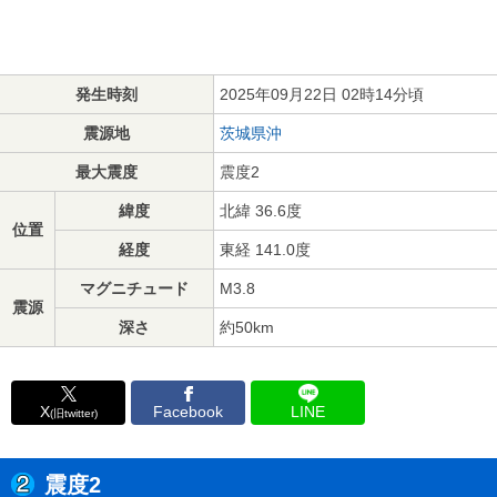
発生時刻
2025年09月22日 02時14分頃
震源地
茨城県沖
最大震度
震度2
緯度
北緯 36.6度
位置
経度
東経 141.0度
マグニチュード
M3.8
震源
深さ
約50km
X
Facebook
LINE
(旧twitter)
震度2