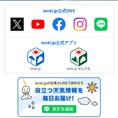
tenki.jp公式SNS
tenki.jp公式アプリ
tenki.jp
tenki.jp 登山天気