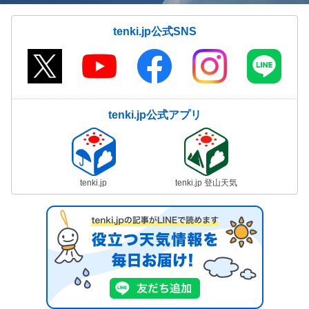
tenki.jp公式SNS
tenki.jp公式アプリ
tenki.jp
tenki.jp 登山天気