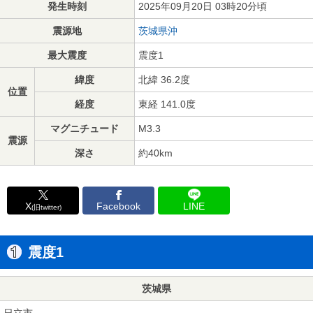
発生時刻
2025年09月20日 03時20分頃
震源地
茨城県沖
最大震度
震度1
緯度
北緯 36.2度
位置
経度
東経 141.0度
マグニチュード
M3.3
震源
深さ
約40km
X
Facebook
LINE
(旧twitter)
震度1
茨城県
日立市