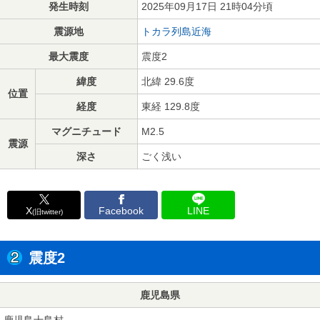
発生時刻
2025年09月17日 21時04分頃
震源地
トカラ列島近海
最大震度
震度2
緯度
北緯 29.6度
位置
経度
東経 129.8度
マグニチュード
M2.5
震源
深さ
ごく浅い
X
Facebook
LINE
(旧twitter)
震度2
鹿児島県
鹿児島十島村