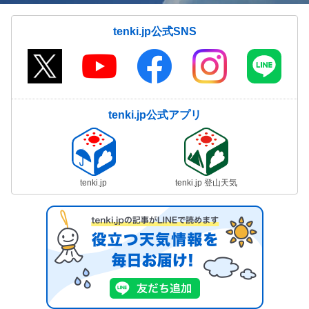
tenki.jp公式SNS
tenki.jp公式アプリ
tenki.jp
tenki.jp 登山天気