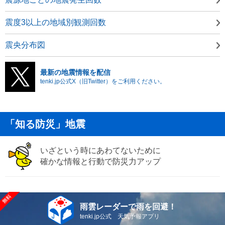
震度3以上の地域別観測回数
震央分布図
最新の地震情報を配信
tenki.jp公式X（旧Twitter）をご利用ください。
「知る防災」地震
いざという時にあわてないために
確かな情報と行動で防災力アップ
雨雲レーダーで雨を回避！
tenki.jp公式 天気予報アプリ