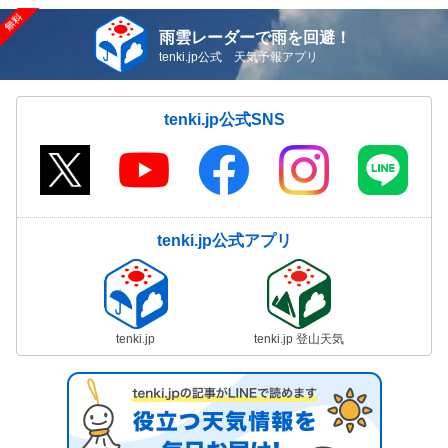
雨雲レーダーで雨を回避！
tenki.jp公式 天気予報アプリ
tenki.jp公式SNS
tenki.jp公式アプリ
tenki.jp
tenki.jp 登山天気