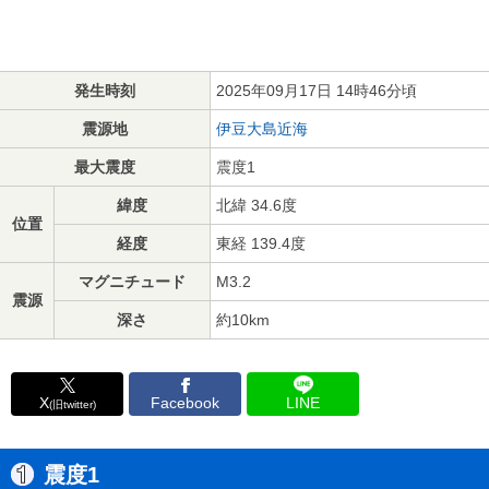
発生時刻
2025年09月17日 14時46分頃
震源地
伊豆大島近海
最大震度
震度1
緯度
北緯 34.6度
位置
経度
東経 139.4度
マグニチュード
M3.2
震源
深さ
約10km
X
Facebook
LINE
(旧twitter)
震度1