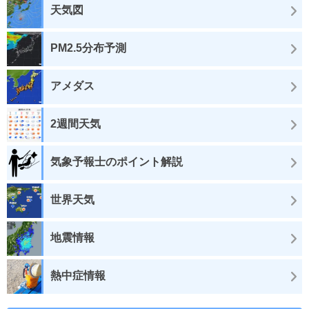
天気図
PM2.5分布予測
アメダス
2週間天気
気象予報士のポイント解説
世界天気
地震情報
熱中症情報