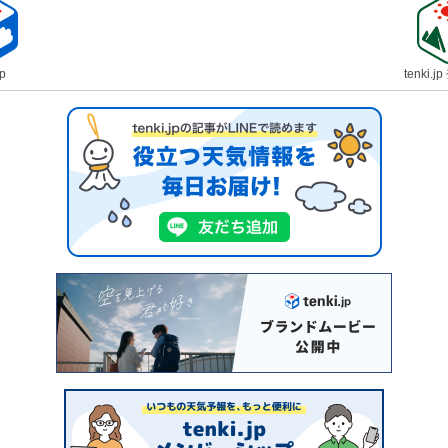
jp
tenki.