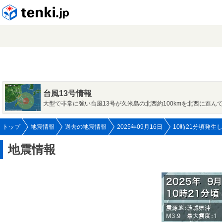
tenki.jp
台風13号情報
大型で非常に強い台風13号が久米島の北西約100kmを北西に進ん
トップ
地震情報
過去の地震情報
2025年09月16日
10時21分頃発生
地震情報