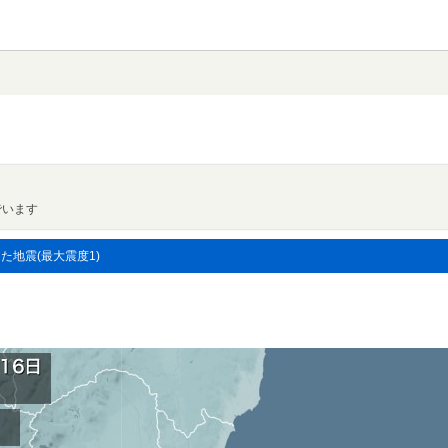
でいます
した地震(最大震度1)