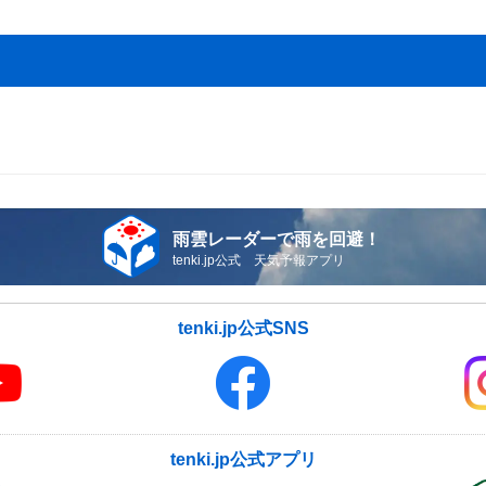
雨雲レーダーで雨を回避！
tenki.jp公式 天気予報アプリ
tenki.jp公式SNS
tenki.jp公式アプリ