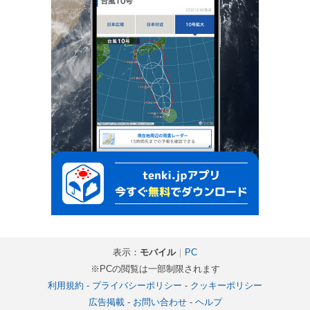
表示：
モバイル
｜
PC
※PCの閲覧は一部制限されます
利用規約
-
プライバシーポリシー
-
クッキーポリシー
広告掲載
-
お問い合わせ
-
ヘルプ