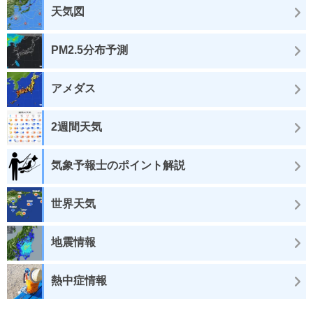
天気図
PM2.5分布予測
アメダス
2週間天気
気象予報士のポイント解説
世界天気
地震情報
熱中症情報