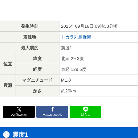
発生時刻
2025年09月16日 09時33分頃
震源地
トカラ列島近海
最大震度
震度1
緯度
北緯 29.3度
位置
経度
東経 129.5度
マグニチュード
M1.8
震源
深さ
約20km
X
Facebook
LINE
(旧twitter)
震度1