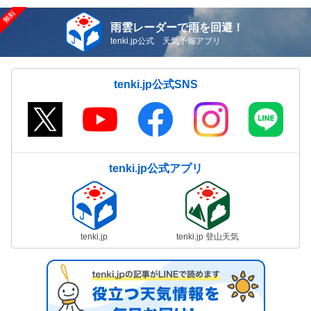
雨雲レーダーで雨を回避！
tenki.jp公式 天気予報アプリ
tenki.jp公式SNS
tenki.jp公式アプリ
tenki.jp
tenki.jp 登山天気