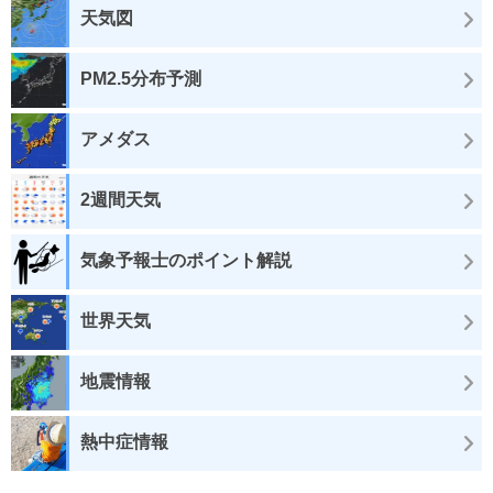
天気図
PM2.5分布予測
アメダス
2週間天気
気象予報士のポイント解説
世界天気
地震情報
熱中症情報