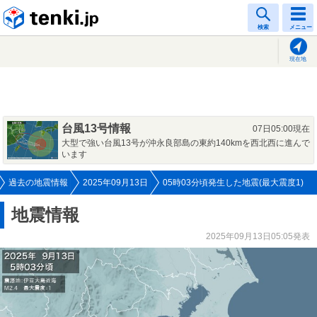
tenki.jp
検索
メニュー
現在地
台風13号情報
07日05:00現在
大型で強い台風13号が沖永良部島の東約140kmを西北西に進んで
います
過去の地震情報
2025年09月13日
05時03分頃発生した地震(最大震度1)
地震情報
2025年09月13日05:05発表