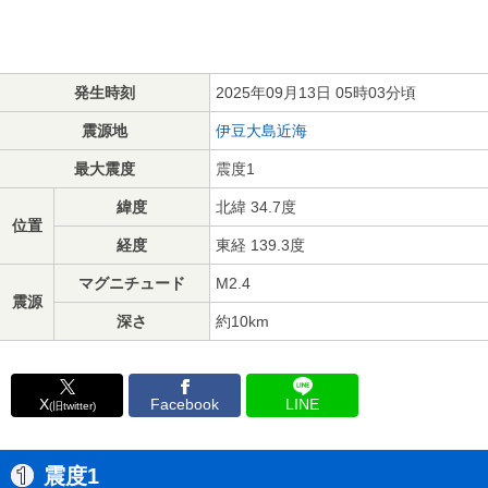
発生時刻
2025年09月13日 05時03分頃
震源地
伊豆大島近海
最大震度
震度1
緯度
北緯 34.7度
位置
経度
東経 139.3度
マグニチュード
M2.4
震源
深さ
約10km
X
Facebook
LINE
(旧twitter)
震度1