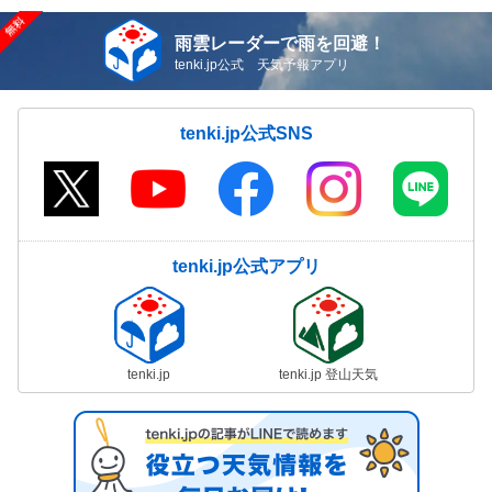
雨雲レーダーで雨を回避！
tenki.jp公式 天気予報アプリ
tenki.jp公式SNS
tenki.jp公式アプリ
tenki.jp
tenki.jp 登山天気