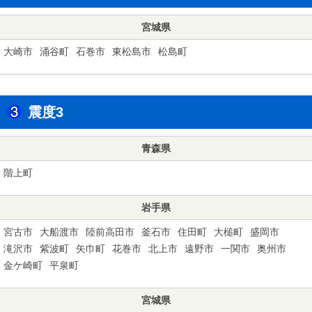
宮城県
大崎市
涌谷町
石巻市
東松島市
松島町
震度3
青森県
階上町
岩手県
宮古市
大船渡市
陸前高田市
釜石市
住田町
大槌町
盛岡市
滝沢市
紫波町
矢巾町
花巻市
北上市
遠野市
一関市
奥州市
金ケ崎町
平泉町
宮城県