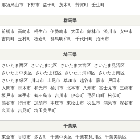
那須烏山市
下野市
益子町
茂木町
芳賀町
壬生町
群馬県
前橋市
高崎市
桐生市
伊勢崎市
太田市
館林市
渋川市
安中市
吉岡町
玉村町
板倉町
群馬明和町
千代田町
沼田市
埼玉県
さいたま西区
さいたま北区
さいたま大宮区
さいたま見沼区
さいたま中央区
さいたま桜区
さいたま浦和区
さいたま南区
さいたま緑区
川口市
上尾市
草加市
越谷市
蕨市
戸田市
入間市
志木市
和光市
桶川市
北本市
八潮市
富士見市
三郷市
坂戸市
幸手市
鶴ヶ島市
吉川市
伊奈町
毛呂山町
松伏町
熊谷市
行田市
加須市
本庄市
東松山市
羽生市
鴻巣市
深谷市
久喜市
吉見町
埼玉美里町
千葉県
東金市
香取市
多古町
千葉中央区
千葉花見川区
千葉美浜区