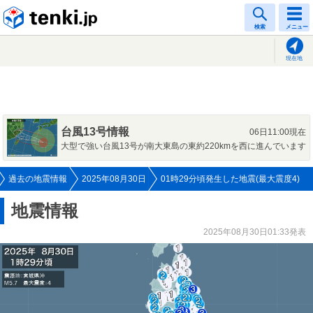
tenki.jp
検索
メニュー
現在地
台風13号情報
06日11:00現在
大型で強い台風13号が南大東島の東約220kmを西に進んでいます
過去の地震情報
2025年08月30日
01時29分頃発生した地震(最大震度4)
地震情報
2025年08月30日01:33発表