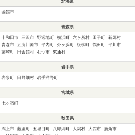
北海道
函館市
青森県
十和田市
三沢市
野辺地町
横浜町
六ヶ所村
田子町
新郷村
青森市
五所川原市
平内町
外ヶ浜町
板柳町
鶴田町
平川市
藤崎町
田舎館村
むつ市
東通村
岩手県
岩泉町
田野畑村
岩手洋野町
宮城県
七ヶ宿町
秋田県
潟上市
藤里町
五城目町
八郎潟町
大潟村
大館市
鹿角市