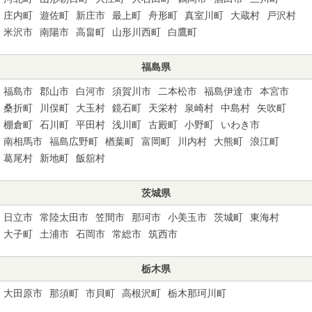
庄内町
遊佐町
新庄市
最上町
舟形町
真室川町
大蔵村
戸沢村
米沢市
南陽市
高畠町
山形川西町
白鷹町
福島県
福島市
郡山市
白河市
須賀川市
二本松市
福島伊達市
本宮市
桑折町
川俣町
大玉村
鏡石町
天栄村
泉崎村
中島村
矢吹町
棚倉町
石川町
平田村
浅川町
古殿町
小野町
いわき市
南相馬市
福島広野町
楢葉町
富岡町
川内村
大熊町
浪江町
葛尾村
新地町
飯舘村
茨城県
日立市
常陸太田市
笠間市
那珂市
小美玉市
茨城町
東海村
大子町
土浦市
石岡市
常総市
筑西市
栃木県
大田原市
那須町
市貝町
高根沢町
栃木那珂川町