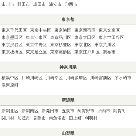
市川市
野田市
成田市
浦安市
印西市
東京都
東京千代田区
東京中央区
東京港区
東京新宿区
東京文京区
東京墨田区
東京江東区
東京品川区
東京大田区
東京世田谷区
東京渋谷区
東京中野区
東京杉並区
東京北区
東京荒川区
東京板橋区
東京足立区
東京葛飾区
東京江戸川区
調布市
神奈川県
横浜中区
川崎川崎区
川崎幸区
川崎多摩区
川崎宮前区
茅ヶ崎市
湯河原町
新潟県
新潟北区
新潟南区
新発田市
五泉市
阿賀野市
胎内市
阿賀町
関川村
加茂市
見附市
南魚沼市
田上町
刈羽村
山梨県