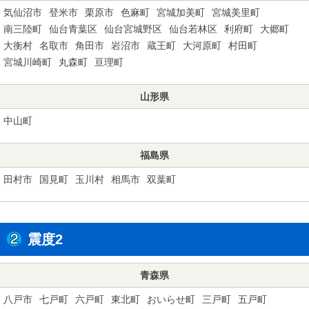
気仙沼市
登米市
栗原市
色麻町
宮城加美町
宮城美里町
南三陸町
仙台青葉区
仙台宮城野区
仙台若林区
利府町
大郷町
大衡村
名取市
角田市
岩沼市
蔵王町
大河原町
村田町
宮城川崎町
丸森町
亘理町
山形県
中山町
福島県
田村市
国見町
玉川村
相馬市
双葉町
震度2
青森県
八戸市
七戸町
六戸町
東北町
おいらせ町
三戸町
五戸町