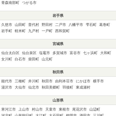
青森南部町
つがる市
岩手県
久慈市
山田町
普代村
野田村
二戸市
八幡平市
雫石町
葛巻町
岩手町
軽米町
九戸村
一戸町
西和賀町
宮城県
仙台太白区
仙台泉区
塩竈市
多賀城市
富谷市
七ヶ浜町
大和町
女川町
白石市
柴田町
山元町
秋田県
能代市
三種町
井川町
秋田市
由利本荘市
にかほ市
横手市
湯沢市
大仙市
仙北市
秋田美郷町
羽後町
東成瀬村
山形県
寒河江市
上山市
村山市
天童市
東根市
尾花沢市
山辺町
河北町
山形朝日町
大江町
大石田町
鶴岡市
酒田市
三川町