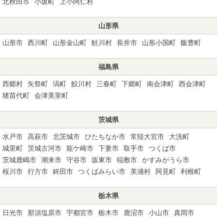
北秋田市
小坂町
上小阿仁村
山形県
山形市
西川町
山形金山町
鮭川村
長井市
山形小国町
飯豊町
福島県
西郷村
矢祭町
塙町
鮫川村
三春町
下郷町
南会津町
西会津町
猪苗代町
会津美里町
茨城県
水戸市
高萩市
北茨城市
ひたちなか市
常陸大宮市
大洗町
城里町
茨城古河市
龍ケ崎市
下妻市
取手市
つくば市
茨城鹿嶋市
潮来市
守谷市
坂東市
稲敷市
かすみがうら市
桜川市
行方市
鉾田市
つくばみらい市
美浦村
阿見町
利根町
栃木県
日光市
那須塩原市
宇都宮市
栃木市
鹿沼市
小山市
真岡市