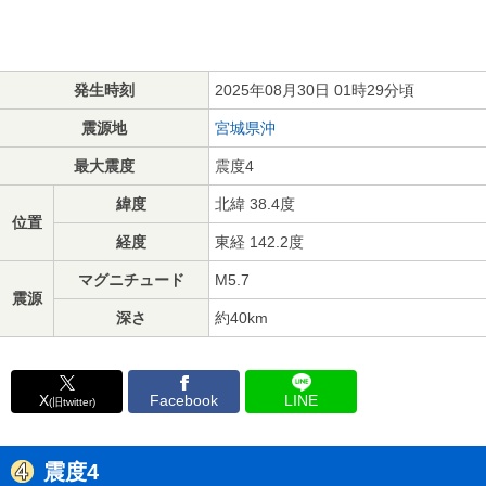
発生時刻
2025年08月30日 01時29分頃
震源地
宮城県沖
最大震度
震度4
緯度
北緯 38.4度
位置
経度
東経 142.2度
マグニチュード
M5.7
震源
深さ
約40km
X
Facebook
LINE
(旧twitter)
震度4