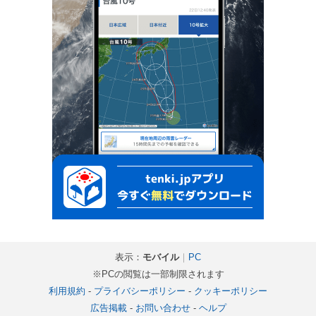
表示：
モバイル
｜
PC
※PCの閲覧は一部制限されます
利用規約
-
プライバシーポリシー
-
クッキーポリシー
広告掲載
-
お問い合わせ
-
ヘルプ