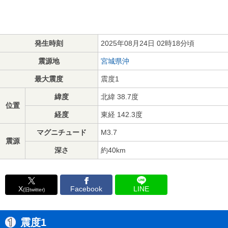
発生時刻
2025年08月24日 02時18分頃
震源地
宮城県沖
最大震度
震度1
緯度
北緯 38.7度
位置
経度
東経 142.3度
マグニチュード
M3.7
震源
深さ
約40km
X
Facebook
LINE
(旧twitter)
震度1