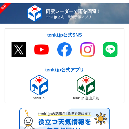
雨雲レーダーで雨を回避！
tenki.jp公式 天気予報アプリ
tenki.jp公式SNS
tenki.jp公式アプリ
tenki.jp
tenki.jp 登山天気