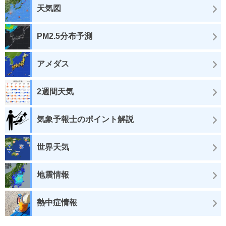
天気図
PM2.5分布予測
アメダス
2週間天気
気象予報士のポイント解説
世界天気
地震情報
熱中症情報