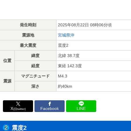
発生時刻
2025年08月22日 08時06分頃
震源地
宮城県沖
最大震度
震度2
緯度
北緯 38.7度
位置
経度
東経 142.3度
マグニチュード
M4.3
震源
深さ
約40km
X
Facebook
LINE
(旧twitter)
震度2