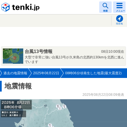
tenki.jp
検索
メニュー
現在地
台風13号情報
08日10:00現在
大型で非常に強い台風13号が久米島の北西約130kmを北西に進ん
でいます
過去の地震情報
2025年08月22日
08時06分頃発生した地震(最大震度2)
地震情報
2025年08月22日08:09発表