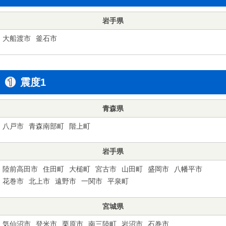
岩手県
大船渡市
釜石市
震度1
青森県
八戸市
青森南部町
階上町
岩手県
陸前高田市
住田町
大槌町
宮古市
山田町
盛岡市
八幡平市
花巻市
北上市
遠野市
一関市
平泉町
宮城県
気仙沼市
登米市
栗原市
南三陸町
岩沼市
石巻市