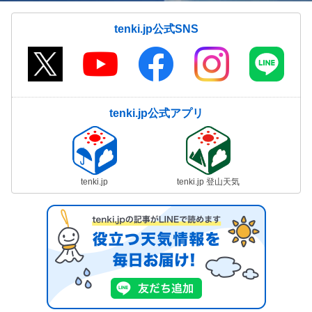
tenki.jp公式SNS
tenki.jp公式アプリ
tenki.jp
tenki.jp 登山天気