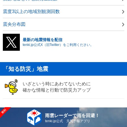
震度3以上の地域別観測回数
震央分布図
最新の地震情報を配信
tenki.jp公式X（旧Twitter）をご利用ください。
「知る防災」地震
いざという時にあわてないために
確かな情報と行動で防災力アップ
雨雲レーダーで雨を回避！
tenki.jp公式 天気予報アプリ