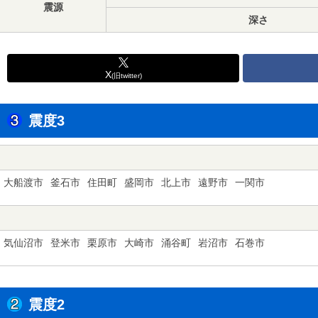
震源
深さ
X
(旧twitter)
震度3
大船渡市
釜石市
住田町
盛岡市
北上市
遠野市
一関市
気仙沼市
登米市
栗原市
大崎市
涌谷町
岩沼市
石巻市
震度2