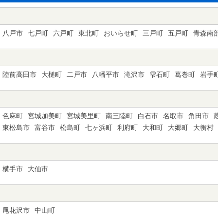
八戸市
七戸町
六戸町
東北町
おいらせ町
三戸町
五戸町
青森南
陸前高田市
大槌町
二戸市
八幡平市
滝沢市
雫石町
葛巻町
岩手
色麻町
宮城加美町
宮城美里町
南三陸町
白石市
名取市
角田市
東松島市
富谷市
松島町
七ヶ浜町
利府町
大和町
大郷町
大衡村
横手市
大仙市
尾花沢市
中山町