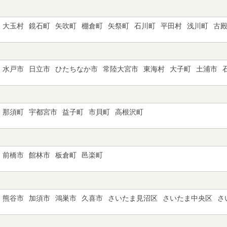
大玉村
鏡石町
矢吹町
棚倉町
矢祭町
石川町
平田村
浅川町
古
水戸市
日立市
ひたちなか市
常陸大宮市
東海村
大子町
土浦市
那須町
宇都宮市
益子町
市貝町
高根沢町
前橋市
館林市
板倉町
邑楽町
熊谷市
加須市
鴻巣市
久喜市
さいたま見沼区
さいたま中央区
さ