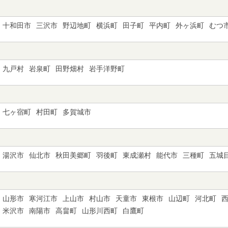
十和田市
三沢市
野辺地町
横浜町
田子町
平内町
外ヶ浜町
むつ
九戸村
岩泉町
田野畑村
岩手洋野町
七ヶ宿町
村田町
多賀城市
湯沢市
仙北市
秋田美郷町
羽後町
東成瀬村
能代市
三種町
五城
山形市
寒河江市
上山市
村山市
天童市
東根市
山辺町
河北町
米沢市
南陽市
高畠町
山形川西町
白鷹町