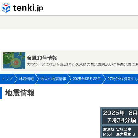
tenki.jp
台風13号情報
大型で非常に強い台風13号が久米島の西北西約160kmを西北西に
トップ
地震情報
過去の地震情報
2025年08月22日
07時34分頃発生
地震情報