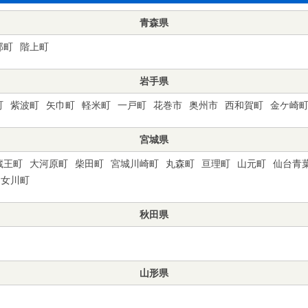
青森県
部町
階上町
岩手県
町
紫波町
矢巾町
軽米町
一戸町
花巻市
奥州市
西和賀町
金ケ崎
宮城県
蔵王町
大河原町
柴田町
宮城川崎町
丸森町
亘理町
山元町
仙台青
女川町
秋田県
山形県