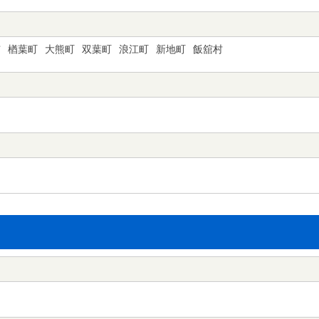
市
楢葉町
大熊町
双葉町
浪江町
新地町
飯舘村