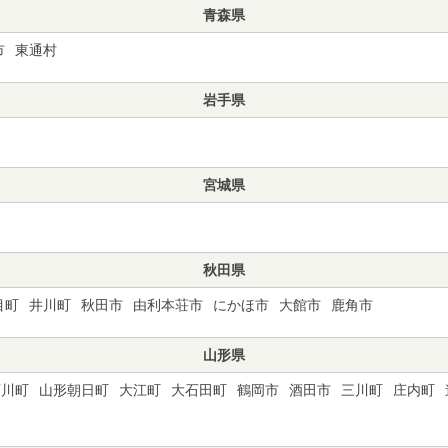
青森県
市
東通村
岩手県
宮城県
秋田県
目町
井川町
秋田市
由利本荘市
にかほ市
大館市
鹿角市
山形県
西川町
山形朝日町
大江町
大石田町
鶴岡市
酒田市
三川町
庄内町