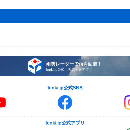
雨雲レーダーで雨を回避！
tenki.jp公式 天気予報アプリ
tenki.jp公式SNS
tenki.jp公式アプリ