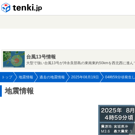
tenki.jp
台風13号情報
大型で強い台風13号が沖永良部島の東南東約50kmを西北西に進ん
トップ
地震情報
過去の地震情報
2025年08月19日
04時59分頃発生
地震情報