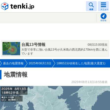
tenki.jp
検索
メニュー
現在地
台風13号情報
08日15:00現在
大型で非常に強い台風13号が久米島の西北西約170kmを西に進ん
でいます
過去の地震情報
2025年08月13日
18時52分頃発生した地震(最大震度1)
地震情報
2025年08月13日18:55発表