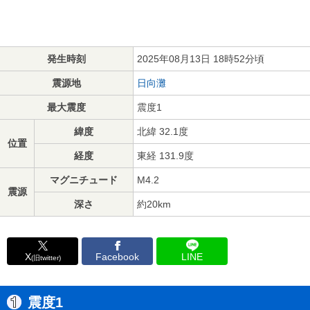
発生時刻
2025年08月13日 18時52分頃
震源地
日向灘
最大震度
震度1
緯度
北緯 32.1度
位置
経度
東経 131.9度
マグニチュード
M4.2
震源
深さ
約20km
X
Facebook
LINE
(旧twitter)
震度1