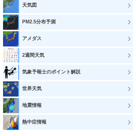
天気図
PM2.5分布予測
アメダス
2週間天気
気象予報士のポイント解説
世界天気
地震情報
熱中症情報