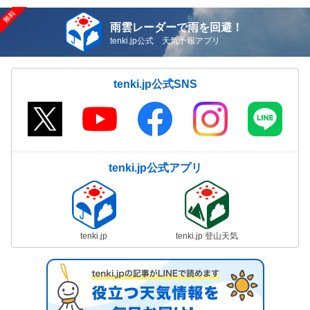
雨雲レーダーで雨を回避！
tenki.jp公式 天気予報アプリ
tenki.jp公式SNS
tenki.jp公式アプリ
tenki.jp
tenki.jp 登山天気