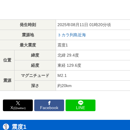
発生時刻
2025年08月11日 01時20分頃
震源地
トカラ列島近海
最大震度
震度1
緯度
北緯 29.4度
位置
経度
東経 129.6度
マグニチュード
M2.1
震源
深さ
約20km
X
Facebook
LINE
(旧twitter)
震度1