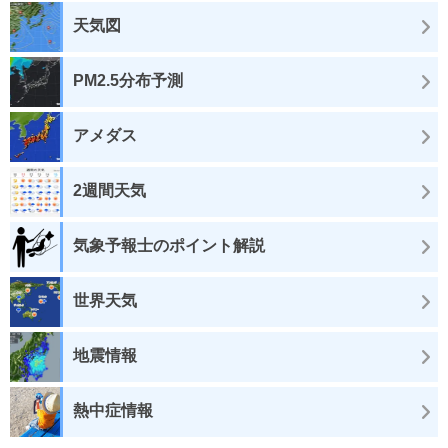
天気図
PM2.5分布予測
アメダス
2週間天気
気象予報士のポイント解説
世界天気
地震情報
熱中症情報