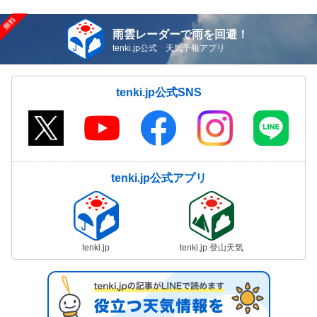
雨雲レーダーで雨を回避！
tenki.jp公式 天気予報アプリ
tenki.jp公式SNS
tenki.jp公式アプリ
tenki.jp
tenki.jp 登山天気