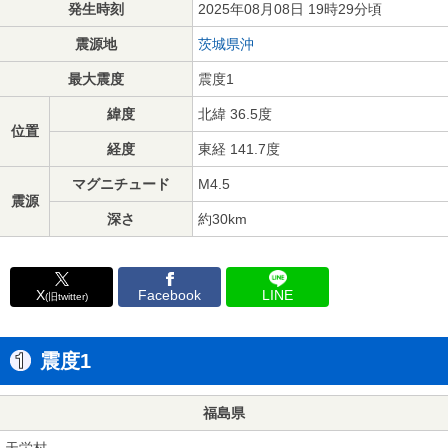
発生時刻
2025年08月08日 19時29分頃
震源地
茨城県沖
最大震度
震度1
緯度
北緯 36.5度
位置
経度
東経 141.7度
マグニチュード
M4.5
震源
深さ
約30km
X
Facebook
LINE
(旧twitter)
震度1
福島県
天栄村