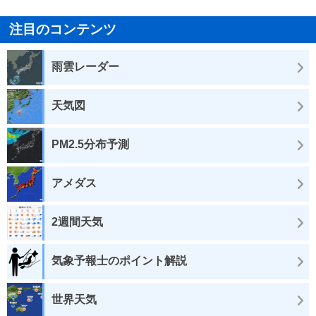
注目のコンテンツ
雨雲レーダー
天気図
PM2.5分布予測
アメダス
2週間天気
気象予報士のポイント解説
世界天気