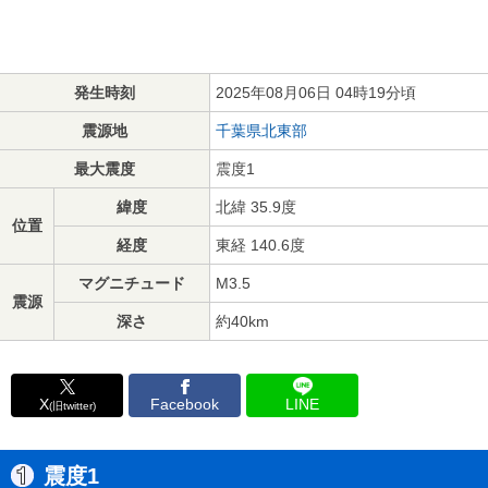
発生時刻
2025年08月06日 04時19分頃
震源地
千葉県北東部
最大震度
震度1
緯度
北緯 35.9度
位置
経度
東経 140.6度
マグニチュード
M3.5
震源
深さ
約40km
X
Facebook
LINE
(旧twitter)
震度1