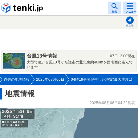
tenki.jp
検索
メニュー
現在地
台風13号情報
07日13:00現在
大型で強い台風13号が名護市の北北東約40kmを西南西に進んで
います
過去の地震情報
2025年08月06日
04時19分頃発生した地震(最大震度1)
地震情報
2025年08月06日04:22発表