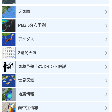
天気図
PM2.5分布予測
アメダス
2週間天気
気象予報士のポイント解説
世界天気
地震情報
熱中症情報