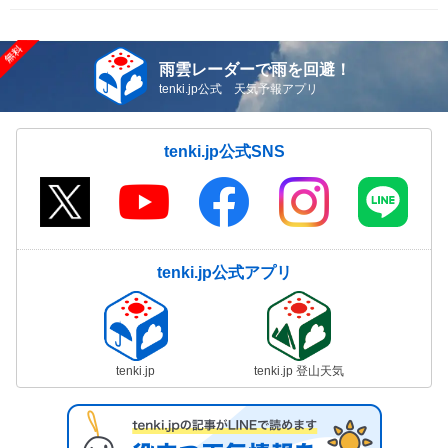
雨雲レーダーで雨を回避！
tenki.jp公式 天気予報アプリ
tenki.jp公式SNS
tenki.jp公式アプリ
tenki.jp
tenki.jp 登山天気