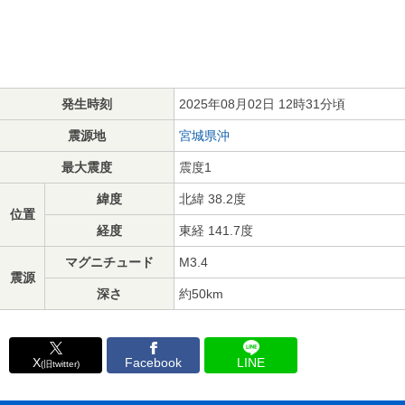
発生時刻
2025年08月02日 12時31分頃
震源地
宮城県沖
最大震度
震度1
緯度
北緯 38.2度
位置
経度
東経 141.7度
マグニチュード
M3.4
震源
深さ
約50km
X
Facebook
LINE
(旧twitter)