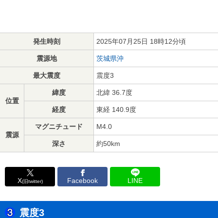
発生時刻
2025年07月25日 18時12分頃
震源地
茨城県沖
最大震度
震度3
緯度
北緯 36.7度
位置
経度
東経 140.9度
マグニチュード
M4.0
震源
深さ
約50km
X
Facebook
LINE
(旧twitter)
震度3