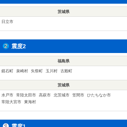
茨城県
日立市
震度2
福島県
鏡石町
泉崎村
矢祭町
玉川村
古殿町
茨城県
水戸市
常陸太田市
高萩市
北茨城市
笠間市
ひたちなか市
常陸大宮市
東海村
震度1