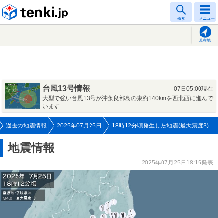
tenki.jp
検索
メニュー
現在地
台風13号情報
07日05:00現在
大型で強い台風13号が沖永良部島の東約140kmを西北西に進んで
います
過去の地震情報
2025年07月25日
18時12分頃発生した地震(最大震度3)
地震情報
2025年07月25日18:15発表