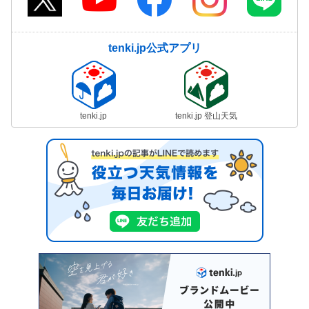
tenki.jp公式アプリ
tenki.jp
tenki.jp 登山天気