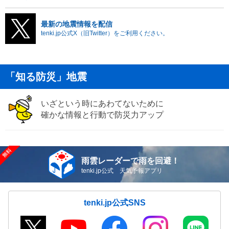
最新の地震情報を配信
tenki.jp公式X（旧Twitter）をご利用ください。
「知る防災」地震
いざという時にあわてないために
確かな情報と行動で防災力アップ
雨雲レーダーで雨を回避！
tenki.jp公式 天気予報アプリ
tenki.jp公式SNS