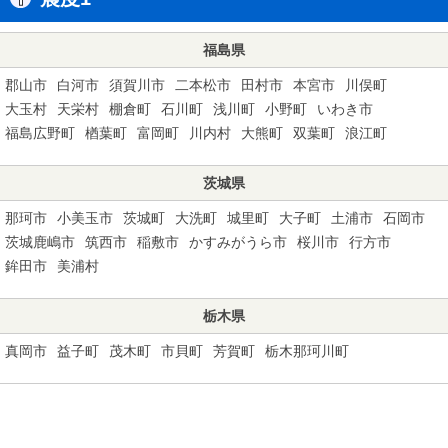
福島県
郡山市
白河市
須賀川市
二本松市
田村市
本宮市
川俣町
大玉村
天栄村
棚倉町
石川町
浅川町
小野町
いわき市
福島広野町
楢葉町
富岡町
川内村
大熊町
双葉町
浪江町
茨城県
那珂市
小美玉市
茨城町
大洗町
城里町
大子町
土浦市
石岡市
茨城鹿嶋市
筑西市
稲敷市
かすみがうら市
桜川市
行方市
鉾田市
美浦村
栃木県
真岡市
益子町
茂木町
市貝町
芳賀町
栃木那珂川町