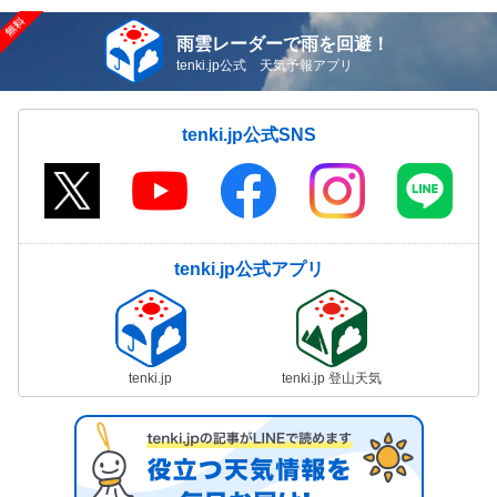
雨雲レーダーで雨を回避！
tenki.jp公式 天気予報アプリ
tenki.jp公式SNS
tenki.jp公式アプリ
tenki.jp
tenki.jp 登山天気