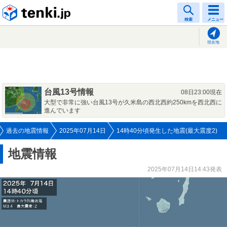
tenki.jp
検索
メニュー
現在地
台風13号情報
08日23:00現在
大型で非常に強い台風13号が久米島の西北西約250kmを西北西に
進んでいます
過去の地震情報
2025年07月14日
14時40分頃発生した地震(最大震度2)
地震情報
2025年07月14日14:43発表