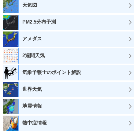
天気図
PM2.5分布予測
アメダス
2週間天気
気象予報士のポイント解説
世界天気
地震情報
熱中症情報