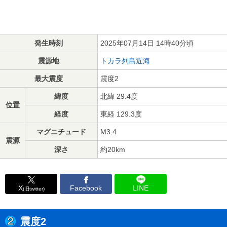
発生時刻
2025年07月14日 14時40分頃
震源地
トカラ列島近海
最大震度
震度2
緯度
北緯 29.4度
位置
経度
東経 129.3度
マグニチュード
M3.4
震源
深さ
約20km
X
Facebook
LINE
(旧twitter)
震度2