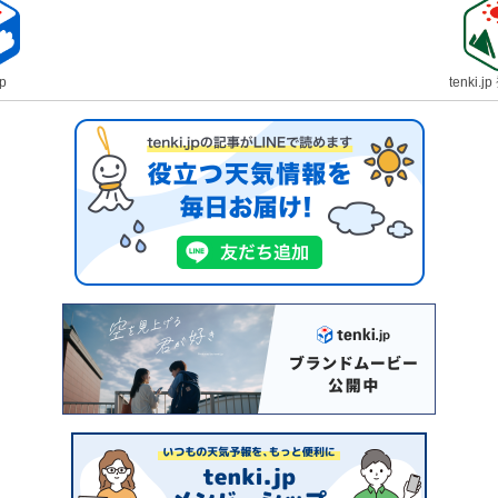
jp
tenki.