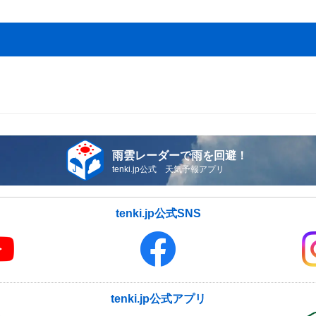
雨雲レーダーで雨を回避！
tenki.jp公式 天気予報アプリ
tenki.jp公式SNS
tenki.jp公式アプリ