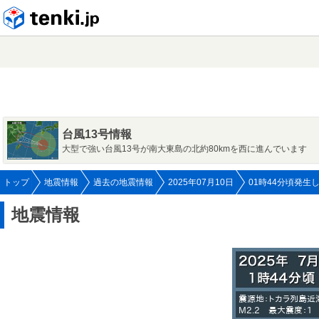
tenki.jp
台風13号情報
大型で強い台風13号が南大東島の北約80kmを西に進んでいます
トップ
地震情報
過去の地震情報
2025年07月10日
01時44分頃発生
地震情報