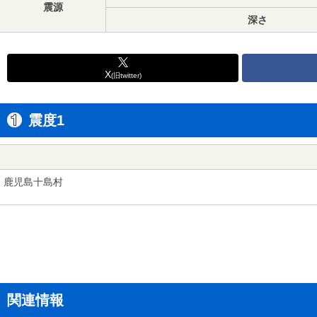
震源
深さ
X
(旧twitter)
震度1
鹿児島十島村
関連情報