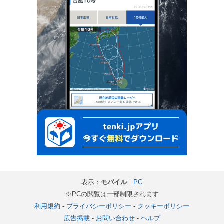
表示：
モバイル
｜
PC
※PCの閲覧は一部制限されます
利用規約
-
プライバシーポリシー
-
クッキーポリシー
広告掲載
-
お問い合わせ
-
ヘルプ