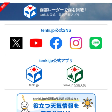
雨雲レーダーで雨を回避！
tenki.jp公式 天気予報アプリ
tenki.jp公式SNS
tenki.jp公式アプリ
tenki.jp
tenki.jp 登山天気