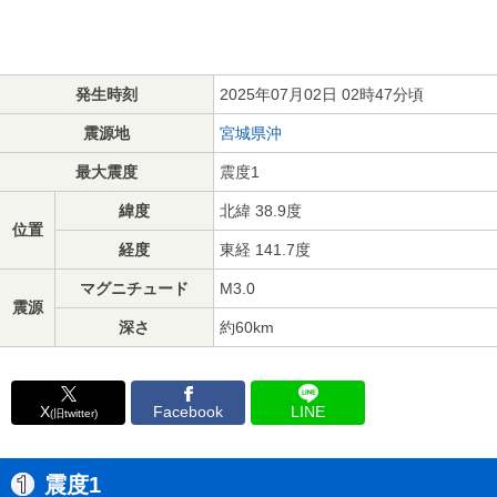
発生時刻
2025年07月02日 02時47分頃
震源地
宮城県沖
最大震度
震度1
緯度
北緯 38.9度
位置
経度
東経 141.7度
マグニチュード
M3.0
震源
深さ
約60km
X
Facebook
LINE
(旧twitter)
震度1