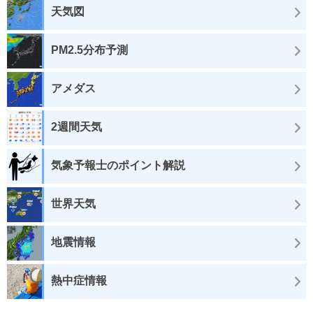
天気図
PM2.5分布予測
アメダス
2週間天気
気象予報士のポイント解説
世界天気
地震情報
熱中症情報