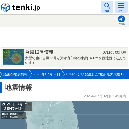
tenki.jp
検索
メニュー
現在地
台風13号情報
07日05:00現在
大型で強い台風13号が沖永良部島の東約140kmを西北西に進んで
います
過去の地震情報
2025年07月02日
02時47分頃発生した地震(最大震度1)
地震情報
2025年07月02日02:49発表