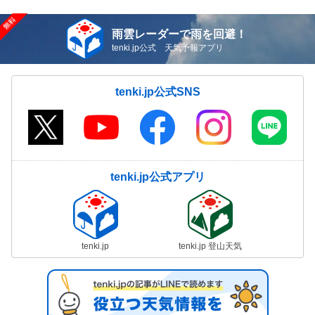
雨雲レーダーで雨を回避！
tenki.jp公式 天気予報アプリ
tenki.jp公式SNS
tenki.jp公式アプリ
tenki.jp
tenki.jp 登山天気