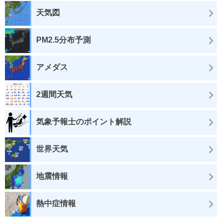
天気図
PM2.5分布予測
アメダス
2週間天気
気象予報士のポイント解説
世界天気
地震情報
熱中症情報