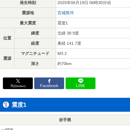
発生時刻
2025年06月19日 06時30分頃
震源地
宮城県沖
最大震度
震度1
緯度
北緯 38.9度
位置
経度
東経 141.7度
マグニチュード
M3.2
震源
深さ
約70km
X
Facebook
LINE
(旧twitter)
震度1
岩手県
一関市