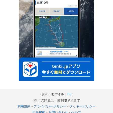
表示：
モバイル
｜
PC
※PCの閲覧は一部制限されます
利用規約
-
プライバシーポリシー
-
クッキーポリシー
広告掲載
-
お問い合わせ
-
ヘルプ