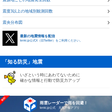
震度3以上の地域別観測回数
震央分布図
最新の地震情報を配信
tenki.jp公式X（旧Twitter）をご利用ください。
「知る防災」地震
いざという時にあわてないために
確かな情報と行動で防災力アップ
雨雲レーダーで雨を回避！
tenki.jp公式 天気予報アプリ