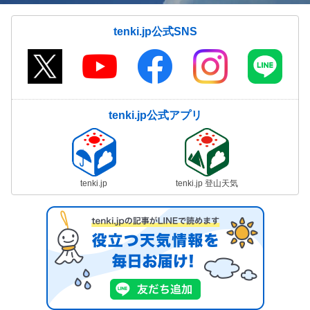
tenki.jp公式SNS
tenki.jp公式アプリ
tenki.jp
tenki.jp 登山天気