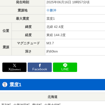
発生時刻
2025年06月16日 18時57分頃
震源地
十勝沖
最大震度
震度1
緯度
北緯 42.4度
位置
経度
東経 144.2度
マグニチュード
M3.7
震源
深さ
約60km
X
Facebook
LINE
(旧twitter)
震度1
北海道
幕別町
十勝池田町
豊頃町
十勝大樹町