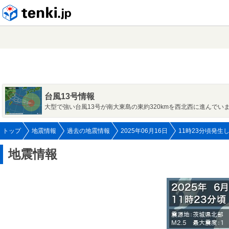
tenki.jp
台風13号情報
大型で強い台風13号が南大東島の東約320kmを西北西に進んでい
トップ
地震情報
過去の地震情報
2025年06月16日
11時23分頃発生
地震情報