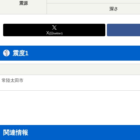
震源
深さ
X
(旧twitter)
震度1
常陸太田市
関連情報