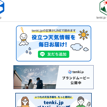
jp
tenki.