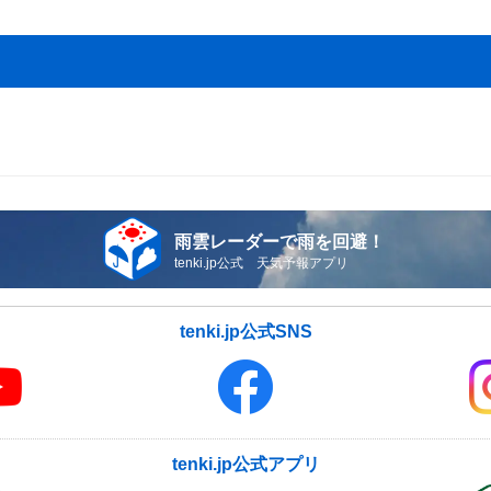
雨雲レーダーで雨を回避！
tenki.jp公式 天気予報アプリ
tenki.jp公式SNS
tenki.jp公式アプリ