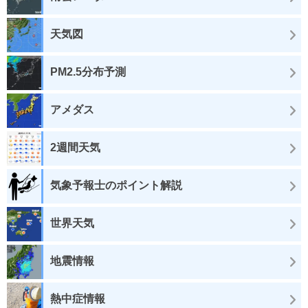
天気図
PM2.5分布予測
アメダス
2週間天気
気象予報士のポイント解説
世界天気
地震情報
熱中症情報