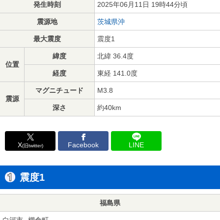
発生時刻
2025年06月11日 19時44分頃
震源地
茨城県沖
最大震度
震度1
緯度
北緯 36.4度
位置
経度
東経 141.0度
マグニチュード
M3.8
震源
深さ
約40km
X
Facebook
LINE
(旧twitter)
震度1
福島県
白河市
棚倉町