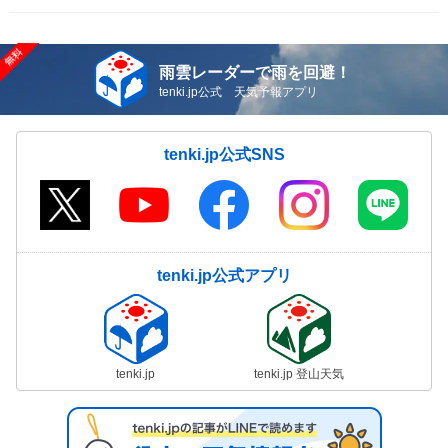
雨雲レーダーで雨を回避！
tenki.jp公式 天気予報アプリ
tenki.jp公式SNS
tenki.jp公式アプリ
tenki.jp
tenki.jp 登山天気